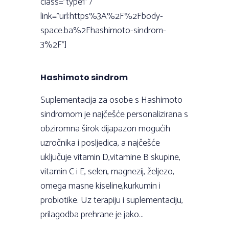
class="type1" /
link="url:https%3A%2F%2Fbody-
space.ba%2Fhashimoto-sindrom-
3%2F"]
Hashimoto sindrom
Suplementacija za osobe s Hashimoto
sindromom je najčešće personalizirana s
obziromna širok dijapazon mogućih
uzročnika i posljedica, a najčešće
uključuje vitamin D,vitamine B skupine,
vitamin C i E, selen, magnezij, željezo,
omega masne kiseline,kurkumin i
probiotike. Uz terapiju i suplementaciju,
prilagodba prehrane je jako...