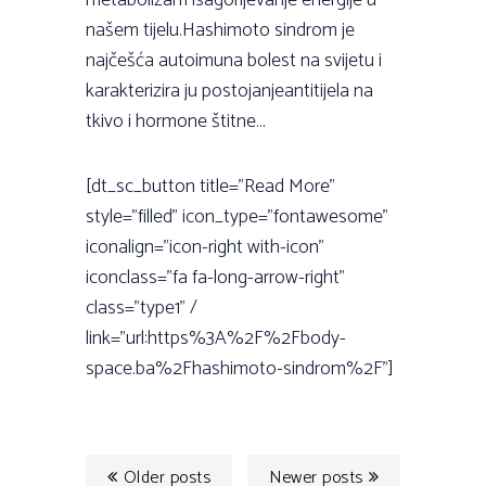
metabolizam isagorijevanje energije u
našem tijelu.Hashimoto sindrom je
najčešća autoimuna bolest na svijetu i
karakterizira ju postojanjeantitijela na
tkivo i hormone štitne...
[dt_sc_button title="Read More"
style="filled" icon_type="fontawesome"
iconalign="icon-right with-icon"
iconclass="fa fa-long-arrow-right"
class="type1" /
link="url:https%3A%2F%2Fbody-
space.ba%2Fhashimoto-sindrom%2F"]
Older posts
Newer posts