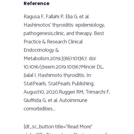
Reference
Ragusa F, Fallahi P, Elia G, et al.
Hashimotos’ thyroiditis: epidemiology,
pathogenesis,clinic, and therapy. Best
Practice & Research Clinical
Endocrinology &
Metabolism.2019;33(6):101367. doi:
10.1016/j.beem.2019.101367Mincer DL,
Jialal I. Hashimoto thyroiditis. In:
StatPearls. StatPearls Publishing;
August10, 2020.Ruggeri RM, Trimarchi F,
Giuffrida G, et al. Autoimmune
comorbidities...
[dt_sc_button title="Read More"