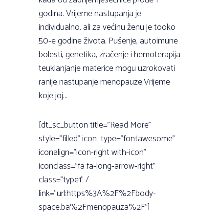
kada od zadnjemjesečnice prođe 1
godina. Vrijeme nastupanja je
individualno, ali za većinu ženu je tooko
50-e godine života. Pušenje, autoimune
bolesti, genetika, zračenje i hemoterapija
teuklanjanje materice mogu uzrokovati
ranije nastupanje menopauze.Vrijeme
koje joj...
[dt_sc_button title="Read More"
style="filled" icon_type="fontawesome"
iconalign="icon-right with-icon"
iconclass="fa fa-long-arrow-right"
class="type1" /
link="url:https%3A%2F%2Fbody-
space.ba%2Fmenopauza%2F"]