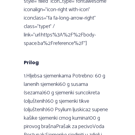
style="filled" icon_type="fontawesome"
iconalign="icon-right with-icon"
iconclass="fa fa-long-arrow-right"
class="type1" /
link="url:https%3A%2F%2Fbody-
space.ba%2Freference%2F"]
Prilog
1.Hljebsa sjemenkama Potrebno: 60 g
lanenih sjemenki60 g susama
(sezama)60 g sjemenki suncokreta
(oljuštenih)60 g sjemenki tikve
(oljuštenih)60 Psylium ljuskica2 supene
kašike sjemenki crnog kumina100 g
pirovog brašnaPrašak za pecivoVoda