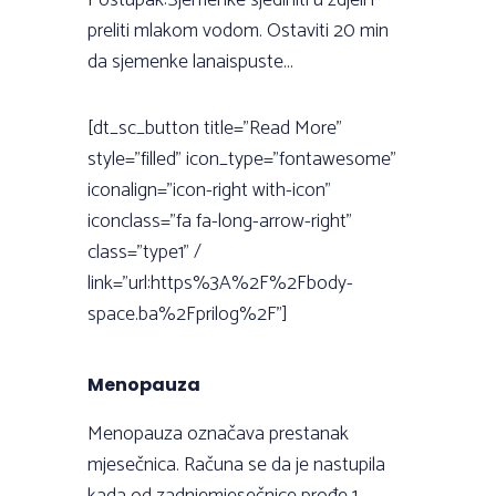
Postupak:Sjemenke sjediniti u zdjeli i
preliti mlakom vodom. Ostaviti 20 min
da sjemenke lanaispuste...
[dt_sc_button title="Read More"
style="filled" icon_type="fontawesome"
iconalign="icon-right with-icon"
iconclass="fa fa-long-arrow-right"
class="type1" /
link="url:https%3A%2F%2Fbody-
space.ba%2Fprilog%2F"]
Menopauza
Menopauza označava prestanak
mjesečnica. Računa se da je nastupila