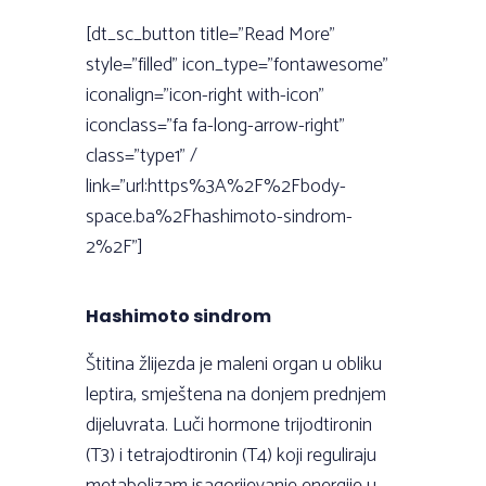
[dt_sc_button title="Read More"
style="filled" icon_type="fontawesome"
iconalign="icon-right with-icon"
iconclass="fa fa-long-arrow-right"
class="type1" /
link="url:https%3A%2F%2Fbody-
space.ba%2Fhashimoto-sindrom-
2%2F"]
Hashimoto sindrom
Štitina žlijezda je maleni organ u obliku
leptira, smještena na donjem prednjem
dijeluvrata. Luči hormone trijodtironin
(T3) i tetrajodtironin (T4) koji reguliraju