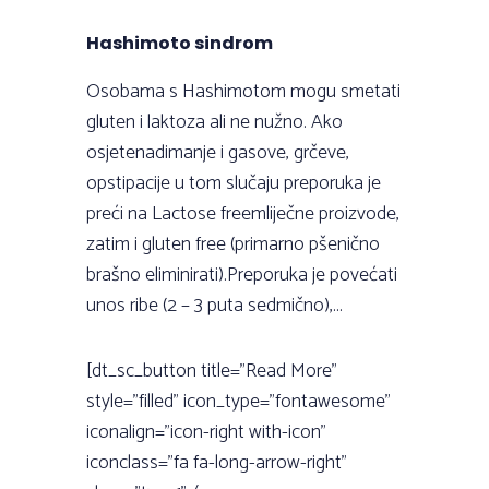
Hashimoto sindrom
Osobama s Hashimotom mogu smetati
gluten i laktoza ali ne nužno. Ako
osjetenadimanje i gasove, grčeve,
opstipacije u tom slučaju preporuka je
preći na Lactose freemliječne proizvode,
zatim i gluten free (primarno pšenično
brašno eliminirati).Preporuka je povećati
unos ribe (2 – 3 puta sedmično),...
[dt_sc_button title="Read More"
style="filled" icon_type="fontawesome"
iconalign="icon-right with-icon"
iconclass="fa fa-long-arrow-right"