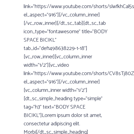
link=”https://www.youtube.com/shorts/slwfkhCal5s
el_aspect=”916”][/vc_column_inner]
[/vc_row_inner][/dt_sc_tab][dt_sc_tab
icon_type=”fontawesome” title=”BODY
SPACE BICIKL”
tab_id=”def1498638229-1-18”]
[vc_row_inner][vc_column_inner
width=”1/2”][vc_video
link=”https://www.youtube.com/shorts/CV8sTj80Z
el_aspect=”916”][/vc_column_inner]
[vc_column_inner width=”1/2”]
[dt_sc_simple_heading type=”simple”
tag=”h3” text=”BODY SPACE
BICIKL”]Lorem ipsum dolor sit amet,
consectetur adipiscing elit.
Morbi[/dt_sc_simple_heading]