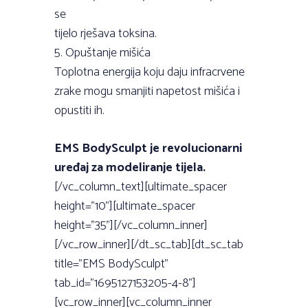
se
tijelo rješava toksina.
5. Opuštanje mišića
Toplotna energija koju daju infracrvene
zrake mogu smanjiti napetost mišića i
opustiti ih.
EMS BodySculpt je revolucionarni
uređaj za modeliranje tijela.
[/vc_column_text][ultimate_spacer
height=”10”][ultimate_spacer
height=”35”][/vc_column_inner]
[/vc_row_inner][/dt_sc_tab][dt_sc_tab
title=”EMS BodySculpt”
tab_id=”1695127153205-4-8”]
[vc_row_inner][vc_column_inner