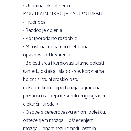
• Urinarna inkontinencija
KONTRAINDIKACIJE ZA UPOTREBU:
• Trudnoća
• Razdoblje dojenja
• Postporođajno razdoblje
• Menstruacija na dan tretmana –
opasnost od krvarenja
• Bolesti srca i kardiovaskularne bolesti
(između ostalog: slabo srce, koronarna
bolest srca, ateroskleroza,
nekontrolirana hipertenzija, ugrađena
premosnica, pejsmejkeri ili drugi ugrađeni
električni uređaji)
• Osobe s cerebrovaskularnom bolešću,
oštećenjem mozga ili oštećenjem
mozga u anamnezi (između ostalih: