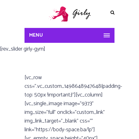
MENU
[rev_slider girly-gym]
[vc_row
css=”.vc_custom_1498648947648{padding-
top: 50px !important;}”][vc_column]
[vc_single_image image=”9373”
img_size=”full” onclick=”custom_link”
img_link_target=”_blank” css=””
link=”https://body-space.ba/lp”]
[vc_empty_space height=”40px”]