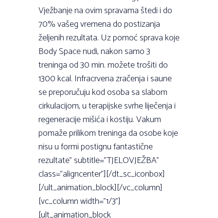
Vježbanje na ovim spravama štedi i do
70% vašeg vremena do postizanja
željenih rezultata. Uz pomoć sprava koje
Body Space nudi, nakon samo 3
treninga od 30 min. možete trošiti do
1300 kcal. Infracrvena zračenja i saune
se preporučuju kod osoba sa slabom
cirkulacijom, u terapijske svrhe liječenja i
regeneracije mišića i kostiju. Vakum
pomaže prilikom treninga da osobe koje
nisu u formi postignu fantastične
rezultate” subtitle=”TJELOVJEŽBA”
class=”aligncenter”][/dt_sc_iconbox]
[/ult_animation_block][/vc_column]
[vc_column width=”1/3”]
[ult_animation_block