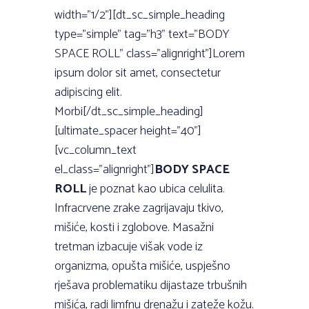
width=”1/2”][dt_sc_simple_heading
type=”simple” tag=”h3” text=”BODY
SPACE ROLL” class=”alignright”]Lorem
ipsum dolor sit amet, consectetur
adipiscing elit.
Morbi[/dt_sc_simple_heading]
[ultimate_spacer height=”40”]
[vc_column_text
el_class=”alignright”]
BODY SPACE
ROLL
je poznat kao ubica celulita.
Infracrvene zrake zagrijavaju tkivo,
mišiće, kosti i zglobove. Masažni
tretman izbacuje višak vode iz
organizma, opušta mišiće, uspješno
rješava problematiku dijastaze trbušnih
mišića, radi limfnu drenažu i zateže kožu.