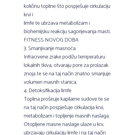
količinu topline što pospješuje cirkulaciju
krvi i
limfe te ubrzava metabolizam i
biohemijsku reakciju sagorijevanja masti.
FITNESS NOVOG DOBA
3. Smanjivanje masnoća
Infracrvene zrake podižu temperaturu
lokalnih tkiva, otvaraju pore za prolazak
znoja te se na taj način znatno smanjuje
volumen masnih stanica.
4. Detoksifikacija limfe
Toplina proširuje kapilarne sudove te se
na taj način pospješuje cirkulacija krvi,
metabolizam i topljenje masnih naslaga.
Otopljene masne naslage ulaze u krv,
ubrzavaju cirkulaciju limfe i na taj način