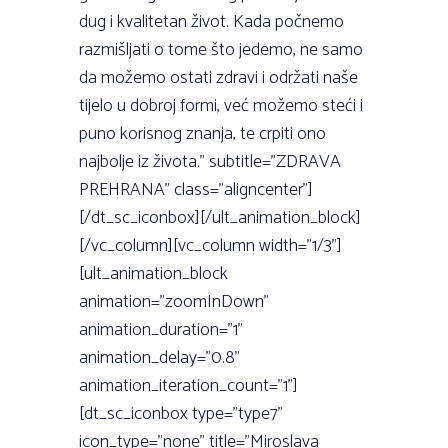
dug i kvalitetan život. Kada počnemo
razmišljati o tome što jedemo, ne samo
da možemo ostati zdravi i održati naše
tijelo u dobroj formi, već možemo steći i
puno korisnog znanja, te crpiti ono
najbolje iz života.” subtitle=”ZDRAVA
PREHRANA” class=”aligncenter”]
[/dt_sc_iconbox][/ult_animation_block]
[/vc_column][vc_column width=”1/3”]
[ult_animation_block
animation=”zoomInDown”
animation_duration=”1”
animation_delay=”0.8”
animation_iteration_count=”1”]
[dt_sc_iconbox type=”type7”
icon_type=”none” title=”Miroslava