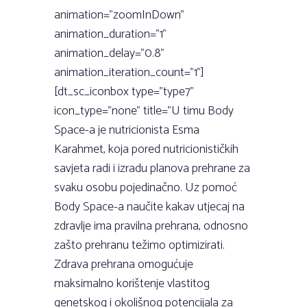
animation=”zoomInDown”
animation_duration=”1”
animation_delay=”0.8”
animation_iteration_count=”1”]
[dt_sc_iconbox type=”type7”
icon_type=”none” title=”U timu Body
Space-a je nutricionista Esma
Karahmet, koja pored nutricionističkih
savjeta radi i izradu planova prehrane za
svaku osobu pojedinačno. Uz pomoć
Body Space-a naučite kakav utjecaj na
zdravlje ima pravilna prehrana, odnosno
zašto prehranu težimo optimizirati.
Zdrava prehrana omogućuje
maksimalno korištenje vlastitog
genetskog i okolišnog potencijala za