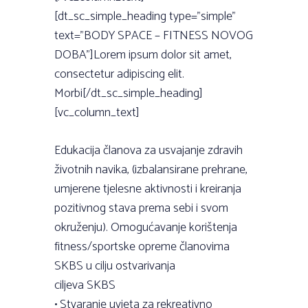
[dt_sc_simple_heading type=”simple”
text=”BODY SPACE – FITNESS NOVOG
DOBA”]Lorem ipsum dolor sit amet,
consectetur adipiscing elit.
Morbi[/dt_sc_simple_heading]
[vc_column_text]
Edukacija članova za usvajanje zdravih
životnih navika, (izbalansirane prehrane,
umjerene tjelesne aktivnosti i kreiranja
pozitivnog stava prema sebi i svom
okruženju). Omogućavanje korištenja
fitness/sportske opreme članovima
SKBS u cilju ostvarivanja
ciljeva SKBS
• Stvaranje uvjeta za rekreativno