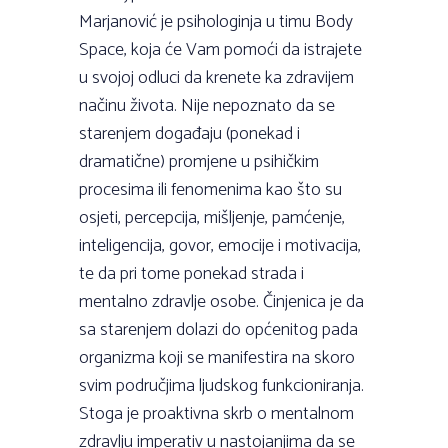
Marjanović je psihologinja u timu Body
Space, koja će Vam pomoći da istrajete
u svojoj odluci da krenete ka zdravijem
načinu života. Nije nepoznato da se
starenjem događaju (ponekad i
dramatične) promjene u psihičkim
procesima ili fenomenima kao što su
osjeti, percepcija, mišljenje, pamćenje,
inteligencija, govor, emocije i motivacija,
te da pri tome ponekad strada i
mentalno zdravlje osobe. Činjenica je da
sa starenjem dolazi do općenitog pada
organizma koji se manifestira na skoro
svim područjima ljudskog funkcioniranja.
Stoga je proaktivna skrb o mentalnom
zdravlju imperativ u nastojanjima da se