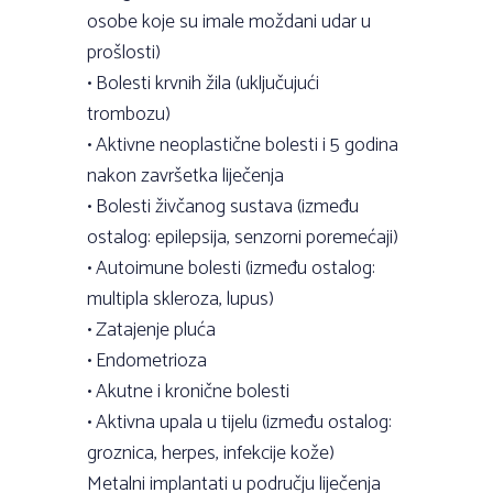
osobe koje su imale moždani udar u
prošlosti)
• Bolesti krvnih žila (uključujući
trombozu)
• Aktivne neoplastične bolesti i 5 godina
nakon završetka liječenja
• Bolesti živčanog sustava (između
ostalog: epilepsija, senzorni poremećaji)
• Autoimune bolesti (između ostalog:
multipla skleroza, lupus)
• Zatajenje pluća
• Endometrioza
• Akutne i kronične bolesti
• Aktivna upala u tijelu (između ostalog:
groznica, herpes, infekcije kože)
Metalni implantati u području liječenja