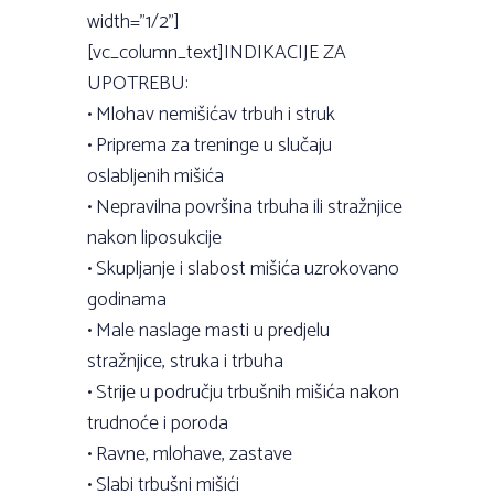
width=”1/2”]
[vc_column_text]INDIKACIJE ZA
UPOTREBU:
• Mlohav nemišićav trbuh i struk
• Priprema za treninge u slučaju
oslabljenih mišića
• Nepravilna površina trbuha ili stražnjice
nakon liposukcije
• Skupljanje i slabost mišića uzrokovano
godinama
• Male naslage masti u predjelu
stražnjice, struka i trbuha
• Strije u području trbušnih mišića nakon
trudnoće i poroda
• Ravne, mlohave, zastave
• Slabi trbušni mišići