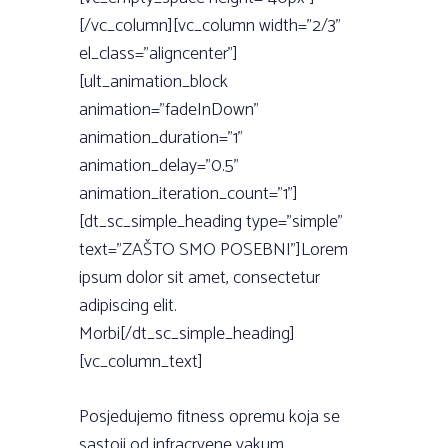
[/vc_column][vc_column width=”2/3”
el_class=”aligncenter”]
[ult_animation_block
animation=”fadeInDown”
animation_duration=”1”
animation_delay=”0.5”
animation_iteration_count=”1”]
[dt_sc_simple_heading type=”simple”
text=”ZAŠTO SMO POSEBNI”]Lorem
ipsum dolor sit amet, consectetur
adipiscing elit.
Morbi[/dt_sc_simple_heading]
[vc_column_text]
Posjedujemo fitness opremu koja se
sastoji od infracrvene vakum