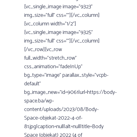
[vc_single_image image=”9323”
img_size=”full” css=””][/vc_column]
[vc_column width=”1/2”]
[vc_single_image image=”9325”
img_size=”full” css=””][/vc_column]
[/vc_row][vc_row
full_width=”stretch_row”
css_animation=”fadeInUp”
bg_type=”image” parallax_style=”vcpb-
default”
bg_image_new=”id^9061|url^https://body-
space.ba/wp-
content/uploads/2023/08/Body-
Space-objekat-2022-4-of-
81.jpg|caption^null|alt^null|title^Body
Space (objekat) 2022 (4 of