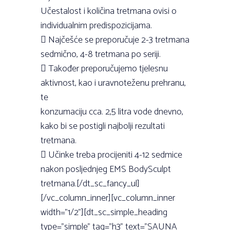
Učestalost i količina tretmana ovisi o
individualnim predispozicijama.
 Najčešće se preporučuje 2-3 tretmana
sedmično, 4-8 tretmana po seriji.
 Također preporučujemo tjelesnu
aktivnost, kao i uravnoteženu prehranu,
te
konzumaciju cca. 2,5 litra vode dnevno,
kako bi se postigli najbolji rezultati
tretmana.
 Učinke treba procijeniti 4-12 sedmice
nakon posljednjeg EMS BodySculpt
tretmana.[/dt_sc_fancy_ul]
[/vc_column_inner][vc_column_inner
width=”1/2”][dt_sc_simple_heading
type=”simple” tag=”h3” text=”SAUNA