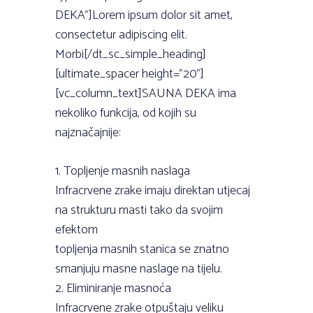
DEKA”]Lorem ipsum dolor sit amet,
consectetur adipiscing elit.
Morbi[/dt_sc_simple_heading]
[ultimate_spacer height=”20”]
[vc_column_text]SAUNA DEKA ima
nekoliko funkcija, od kojih su
najznačajnije:
1. Topljenje masnih naslaga
Infracrvene zrake imaju direktan utjecaj
na strukturu masti tako da svojim
efektom
topljenja masnih stanica se znatno
smanjuju masne naslage na tijelu.
2. Eliminiranje masnoća
Infracrvene zrake otpuštaju veliku