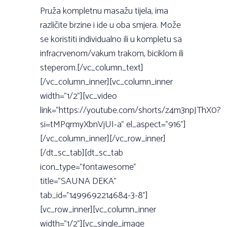
Pruža kompletnu masažu tijela, ima
različite brzine i ide u oba smjera. Može
se koristiti individualno ili u kompletu sa
infracrvenom/vakum trakom, biciklom ili
steperom.[/vc_column_text]
[/vc_column_inner][vc_column_inner
width=”1/2”][vc_video
link=”https://youtube.com/shorts/z4m3npJThX0?
si=tMPqrmyXbnVjUI-a” el_aspect=”916”]
[/vc_column_inner][/vc_row_inner]
[/dt_sc_tab][dt_sc_tab
icon_type=”fontawesome”
title=”SAUNA DEKA”
tab_id=”1499692214684-3-8”]
[vc_row_inner][vc_column_inner
width=”1/2”][vc_single_image