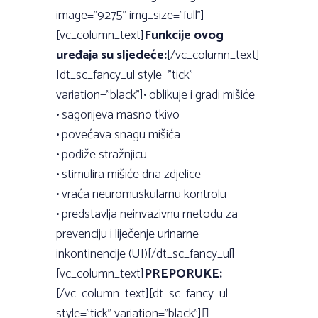
image=”9275” img_size=”full”]
[vc_column_text]
Funkcije ovog
uređaja su sljedeće:
[/vc_column_text]
[dt_sc_fancy_ul style=”tick”
variation=”black”]• oblikuje i gradi mišiće
• sagorijeva masno tkivo
• povećava snagu mišića
• podiže stražnjicu
• stimulira mišiće dna zdjelice
• vraća neuromuskularnu kontrolu
• predstavlja neinvazivnu metodu za
prevenciju i liječenje urinarne
inkontinencije (UI)[/dt_sc_fancy_ul]
[vc_column_text]
PREPORUKE:
[/vc_column_text][dt_sc_fancy_ul
style=”tick” variation=”black”]