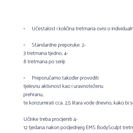
•
Učestalost i količina tretmana ovisi o individual
•
Standardne preporuke: 2-
3 tretmana tjedno, 4-
8 tretmana po seriji.
•
Preporučamo također provoditi
tjelesnu aktivnost kao i uravnoteženu
prehranu,
te konzumirati cca. 2,5 litara vode dnevno, kako bi se
Učinke treba procijeniti 4-
12 tjedana nakon posljednjeg EMS BodySculpt tre