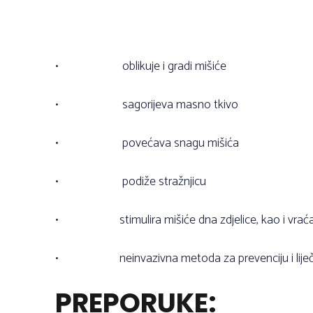
•
oblikuje i gradi mišiće
•
sagorijeva masno tkivo
•
povećava snagu mišića
•
podiže stražnjicu
•
stimulira mišiće dna zdjelice, kao i vr
•
neinvazivna metoda za prevenciju i liječ
PREPORUKE: