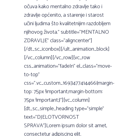
očuva kako mentalno zdravlje tako i
zdravlje općenito, a starenje i starost
učini ljudima što kvalitetnijim razdobljem
njihovog života.” subtitle=”MENTALNO
ZDRAVLJE” class=”aligncenter”]
[/dt_sc_iconbox][/ult_animation_block]
[/vc_column][/vc_row][vc_row
css_animation=”fadeIn” el_class=”move-
to-top”
css=”.vc_custom_1693477414466{margin-
top: 75px !important;margin-bottom:
75px !important;}”][vc_column]
[dt_sc_simple_heading type=”simple”
text=”DJELOTVORNOST
SPRAVA”]Lorem ipsum dolor sit amet,
consectetur adipiscing elit.