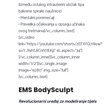
(između ostalog: intrauterini uložak tipa
bakrene spirale, naušnice)
• Mentalni poremećaji
• Prevelika očekivanja u opsegu učinaka
ovog tretmana[/vc_column_text]
[vc_video
link=”https://youtube.com/shorts/zEFXYQ7Akrw?
si=Y_RyhS8CniYJ1EKp” el_aspect=”34”]
[/vc_column_inner][vc_column_inner
width=”1/2”][vc_single_image
image=”9280” img_size=”full”]
[vc_column_text]
EMS BodySculpt
Revolucionarni uređaj za modeliranje tijela