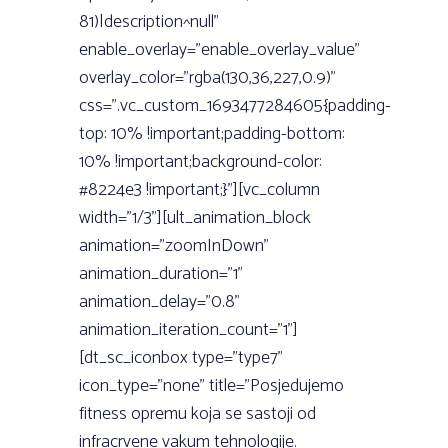
81)|description^null”
enable_overlay=”enable_overlay_value”
overlay_color=”rgba(130,36,227,0.9)”
css=”.vc_custom_1693477284605{padding-
top: 10% !important;padding-bottom:
10% !important;background-color:
#8224e3 !important;}”][vc_column
width=”1/3”][ult_animation_block
animation=”zoomInDown”
animation_duration=”1”
animation_delay=”0.8”
animation_iteration_count=”1”]
[dt_sc_iconbox type=”type7”
icon_type=”none” title=”Posjedujemo
fitness opremu koja se sastoji od
infracrvene vakum tehnologije.