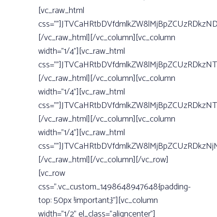
[vc_raw_html
css=””]JTVCaHRtbDVfdmlkZW8lMjBpZCUzRDkzN
[/vc_raw_html][/vc_column][vc_column
width=”1/4”][vc_raw_html
css=””]JTVCaHRtbDVfdmlkZW8lMjBpZCUzRDkzN
[/vc_raw_html][/vc_column][vc_column
width=”1/4”][vc_raw_html
css=””]JTVCaHRtbDVfdmlkZW8lMjBpZCUzRDkzN
[/vc_raw_html][/vc_column][vc_column
width=”1/4”][vc_raw_html
css=””]JTVCaHRtbDVfdmlkZW8lMjBpZCUzRDkzN
[/vc_raw_html][/vc_column][/vc_row]
[vc_row
css=”.vc_custom_1498648947648{padding-
top: 50px !important;}”][vc_column
width=”1/2” el_class=”aligncenter”]