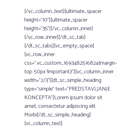
[/vc_column_text][ultimate_spacer
height=”10”][ultimate_spacer
height=”35”][/vc_column_inner]
[/vc_row_inner][/dt_sc_tab]
[/dt_sc_tabs][vc_empty_space]
[vc_row_inner
css=”.vc_custom_1693482516824{margin-
top: 50px !important;}”][vc_column_inner
width=”2/3”][dt_sc_simple_heading
type=”simple” text=”PREDSTAVLJANJE
KONCEPTA”]Lorem ipsum dolor sit
amet, consectetur adipiscing elit.
Morbi[/dt_sc_simple_heading]
[vc_column_text]