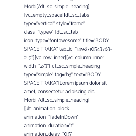
Morbi[/dt_sc_simple_heading]
[vc_empty_space][dt_sc_tabs
type=”vertical” style=”frame”
class=”type9”][dt_sc_tab
icon_type=”fontawesome” title=”BODY
SPACE TRAKA” tab_id=”1498710543763-
2-9”][vc_row_inner][vc_column_inner
width=”2/3”][dt_sc_simple_heading
type=”simple” tag=”h3” text=”BODY
SPACE TRAKA”]Lorem ipsum dolor sit
amet, consectetur adipiscing elit.
Morbi[/dt_sc_simple_heading]
[ult_animation_block
animation=”fadeInDown”
animation_duration=”1”
animation_delay=”0.5”