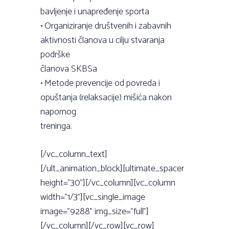
bavljenje i unapređenje sporta
• Organiziranje društvenih i zabavnih
aktivnosti članova u cilju stvaranja
podrške
članova SKBSa
• Metode prevencije od povreda i
opuštanja (relaksacije) mišića nakon
napornog
treninga.
[/vc_column_text]
[/ult_animation_block][ultimate_spacer
height=”30”][/vc_column][vc_column
width=”1/3”][vc_single_image
image=”9288” img_size=”full”]
[/vc_column][/vc_row][vc_row]