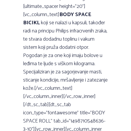
[ultimate_spacer height=”20”]
[vc_column_text]
BODY SPACE
BICIKL
koji se nalazi u kapsuli, također
radi na principu Philips infracrvenih zraka,
te stvara dodadnu toplinu i vakum
sistem koji pruža dodatni otpor.
Pogodan je za one koji imaju bolove u
leđima te ljude s viškom kilograma.
Specijaliziran je za sagorjevanje masti,
sticanje kondicije, mršavljenje i zatezanje
kože.[/vc_column_text]
[/vc_column_inner][/vc_row_inner]
[/dt_sc_tab][dt_sc_tab
icon_type=”fontawesome” title=”BODY
SPACE ROLL” tab_id=”1498710548636-
3-10”][vc_row_inner][vc_column_inner