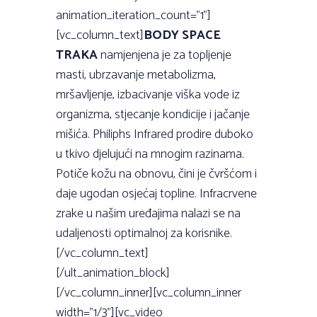
animation_iteration_count=”1”]
[vc_column_text]
BODY SPACE
TRAKA
namjenjena je za topljenje
masti, ubrzavanje metabolizma,
mršavljenje, izbacivanje viška vode iz
organizma, stjecanje kondicije i jačanje
mišića. Philiphs Infrared prodire duboko
u tkivo djelujući na mnogim razinama.
Potiče kožu na obnovu, čini je čvršćom i
daje ugodan osjećaj topline. Infracrvene
zrake u našim uređajima nalazi se na
udaljenosti optimalnoj za korisnike.
[/vc_column_text]
[/ult_animation_block]
[/vc_column_inner][vc_column_inner
width=”1/3”][vc_video