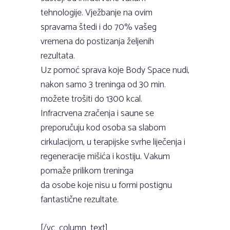
tehnologije. Vježbanje na ovim
spravama štedi i do 70% vašeg
vremena do postizanja željenih
rezultata.
Uz pomoć sprava koje Body Space nudi,
nakon samo 3 treninga od 30 min.
možete trošiti do 1300 kcal.
Infracrvena zračenja i saune se
preporučuju kod osoba sa slabom
cirkulacijom, u terapijske svrhe liječenja i
regeneracije mišića i kostiju. Vakum
pomaže prilikom treninga
da osobe koje nisu u formi postignu
fantastične rezultate.
[/vc_column_text]