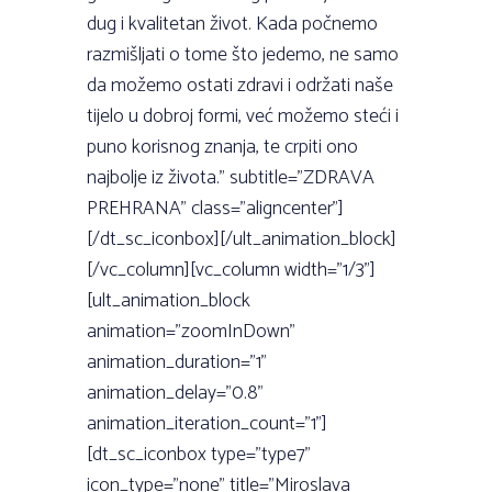
dug i kvalitetan život. Kada počnemo
razmišljati o tome što jedemo, ne samo
da možemo ostati zdravi i održati naše
tijelo u dobroj formi, već možemo steći i
puno korisnog znanja, te crpiti ono
najbolje iz života.” subtitle=”ZDRAVA
PREHRANA” class=”aligncenter”]
[/dt_sc_iconbox][/ult_animation_block]
[/vc_column][vc_column width=”1/3”]
[ult_animation_block
animation=”zoomInDown”
animation_duration=”1”
animation_delay=”0.8”
animation_iteration_count=”1”]
[dt_sc_iconbox type=”type7”
icon_type=”none” title=”Miroslava