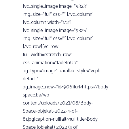
[vc_single_image image=”9323”
img_size=”full” css=””][/vc_column]
[vc_column width=”1/2”]
[vc_single_image image=”9325”
img_size=”full” css=””][/vc_column]
[/vc_row][vc_row
full_width=”stretch_row”
css_animation=”fadeInUp”
bg_type=”image” parallax_style=”vcpb-
default”
bg_image_new=”id^9061|url^https://body-
space.ba/wp-
content/uploads/2023/08/Body-
Space-objekat-2022-4-of-
81.jpg|caption^null|alt^null|title^Body
Space (objekat) 2022 (4 of