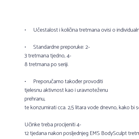
•
Učestalost i količina tretmana ovisi o individual
•
Standardne preporuke: 2-
3 tretmana tjedno, 4-
8 tretmana po seriji.
•
Preporučamo također provoditi
tjelesnu aktivnost kao i uravnoteženu
prehranu,
te konzumirati cca. 2,5 litara vode dnevno, kako bi se
Učinke treba procijeniti 4-
12 tjedana nakon posljednjeg EMS BodySculpt tre