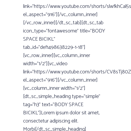
link=”https://www.youtube.com/shorts/slwfkhCal5s
el_aspect=”916”][/vc_column_inner]
[/vc_row_inner][/dt_sc_tab][dt_sc_tab
icon_type=”fontawesome” title=”BODY
SPACE BICIKL”
tab_id=”def1498638229-1-18”]
[vc_row_inner][vc_column_inner
width=”1/2”][vc_video
link=”https://www.youtube.com/shorts/CV8sTj80Z
el_aspect=”916”][/vc_column_inner]
[vc_column_inner width=”1/2”]
[dt_sc_simple_heading type=”simple”
tag=”h3” text=”BODY SPACE
BICIKL”]Lorem ipsum dolor sit amet,
consectetur adipiscing elit.
Morbi[/dt_sc_simple_heading]