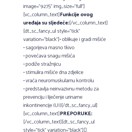
image=”9275” img_size=”full”]
[vc_column_text]
Funkcije ovog
uređaja su sljedeće:
[/vc_column_text]
[dt_sc_fancy_ul style=”tick”
variation=”black”]• oblikuje i gradi mišiće
• sagorijeva masno tkivo
• povećava snagu mišića
• podiže stražnjicu
• stimulira mišiće dna zdjelice
• vraća neuromuskularnu kontrolu
• predstavlja neinvazivnu metodu za
prevenciju i liječenje urinarne
inkontinencije (UI)[/dt_sc_fancy_ul]
[vc_column_text]
PREPORUKE:
[/vc_column_text][dt_sc_fancy_ul
style=”tick” variation=”black”]