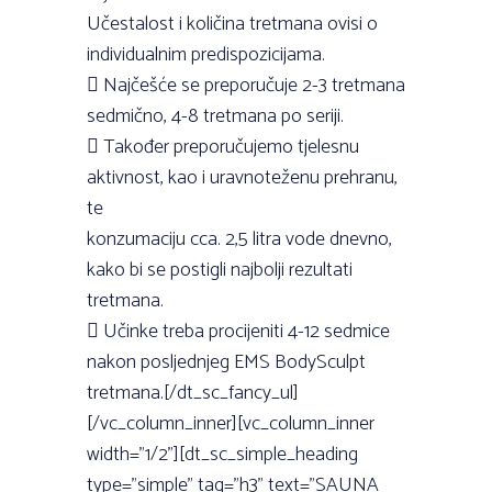
Učestalost i količina tretmana ovisi o
individualnim predispozicijama.
 Najčešće se preporučuje 2-3 tretmana
sedmično, 4-8 tretmana po seriji.
 Također preporučujemo tjelesnu
aktivnost, kao i uravnoteženu prehranu,
te
konzumaciju cca. 2,5 litra vode dnevno,
kako bi se postigli najbolji rezultati
tretmana.
 Učinke treba procijeniti 4-12 sedmice
nakon posljednjeg EMS BodySculpt
tretmana.[/dt_sc_fancy_ul]
[/vc_column_inner][vc_column_inner
width=”1/2”][dt_sc_simple_heading
type=”simple” tag=”h3” text=”SAUNA