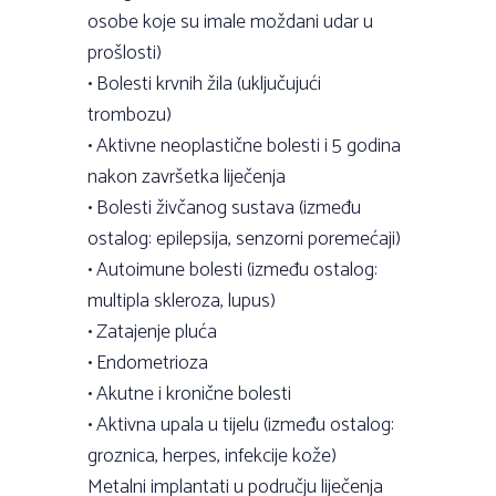
osobe koje su imale moždani udar u
prošlosti)
• Bolesti krvnih žila (uključujući
trombozu)
• Aktivne neoplastične bolesti i 5 godina
nakon završetka liječenja
• Bolesti živčanog sustava (između
ostalog: epilepsija, senzorni poremećaji)
• Autoimune bolesti (između ostalog:
multipla skleroza, lupus)
• Zatajenje pluća
• Endometrioza
• Akutne i kronične bolesti
• Aktivna upala u tijelu (između ostalog:
groznica, herpes, infekcije kože)
Metalni implantati u području liječenja