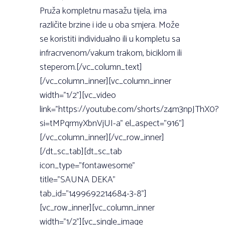
Pruža kompletnu masažu tijela, ima
različite brzine i ide u oba smjera. Može
se koristiti individualno ili u kompletu sa
infracrvenom/vakum trakom, biciklom ili
steperom.[/vc_column_text]
[/vc_column_inner][vc_column_inner
width=”1/2”][vc_video
link=”https://youtube.com/shorts/z4m3npJThX0?
si=tMPqrmyXbnVjUI-a” el_aspect=”916”]
[/vc_column_inner][/vc_row_inner]
[/dt_sc_tab][dt_sc_tab
icon_type=”fontawesome”
title=”SAUNA DEKA”
tab_id=”1499692214684-3-8”]
[vc_row_inner][vc_column_inner
width=”1/2”][vc_single_image