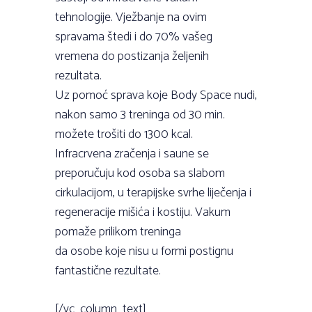
tehnologije. Vježbanje na ovim
spravama štedi i do 70% vašeg
vremena do postizanja željenih
rezultata.
Uz pomoć sprava koje Body Space nudi,
nakon samo 3 treninga od 30 min.
možete trošiti do 1300 kcal.
Infracrvena zračenja i saune se
preporučuju kod osoba sa slabom
cirkulacijom, u terapijske svrhe liječenja i
regeneracije mišića i kostiju. Vakum
pomaže prilikom treninga
da osobe koje nisu u formi postignu
fantastične rezultate.
[/vc_column_text]