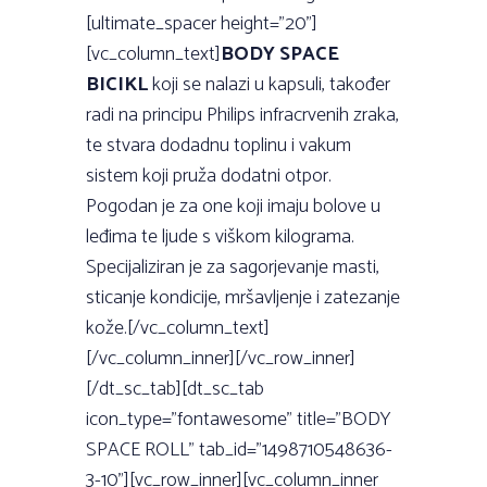
[ultimate_spacer height=”20”]
[vc_column_text]
BODY SPACE
BICIKL
koji se nalazi u kapsuli, također
radi na principu Philips infracrvenih zraka,
te stvara dodadnu toplinu i vakum
sistem koji pruža dodatni otpor.
Pogodan je za one koji imaju bolove u
leđima te ljude s viškom kilograma.
Specijaliziran je za sagorjevanje masti,
sticanje kondicije, mršavljenje i zatezanje
kože.[/vc_column_text]
[/vc_column_inner][/vc_row_inner]
[/dt_sc_tab][dt_sc_tab
icon_type=”fontawesome” title=”BODY
SPACE ROLL” tab_id=”1498710548636-
3-10”][vc_row_inner][vc_column_inner