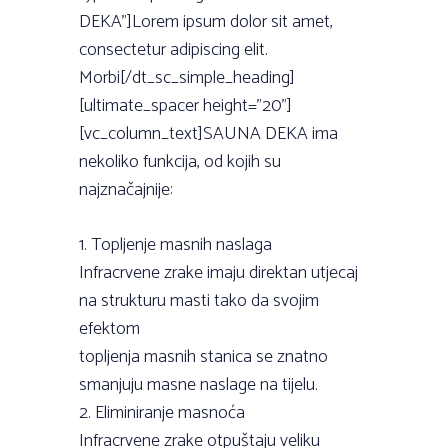
DEKA”]Lorem ipsum dolor sit amet,
consectetur adipiscing elit.
Morbi[/dt_sc_simple_heading]
[ultimate_spacer height=”20”]
[vc_column_text]SAUNA DEKA ima
nekoliko funkcija, od kojih su
najznačajnije:
1. Topljenje masnih naslaga
Infracrvene zrake imaju direktan utjecaj
na strukturu masti tako da svojim
efektom
topljenja masnih stanica se znatno
smanjuju masne naslage na tijelu.
2. Eliminiranje masnoća
Infracrvene zrake otpuštaju veliku