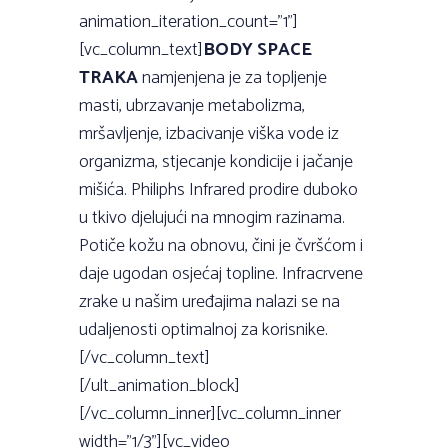
animation_iteration_count=”1”]
[vc_column_text]
BODY SPACE
TRAKA
namjenjena je za topljenje
masti, ubrzavanje metabolizma,
mršavljenje, izbacivanje viška vode iz
organizma, stjecanje kondicije i jačanje
mišića. Philiphs Infrared prodire duboko
u tkivo djelujući na mnogim razinama.
Potiče kožu na obnovu, čini je čvršćom i
daje ugodan osjećaj topline. Infracrvene
zrake u našim uređajima nalazi se na
udaljenosti optimalnoj za korisnike.
[/vc_column_text]
[/ult_animation_block]
[/vc_column_inner][vc_column_inner
width=”1/3”][vc_video