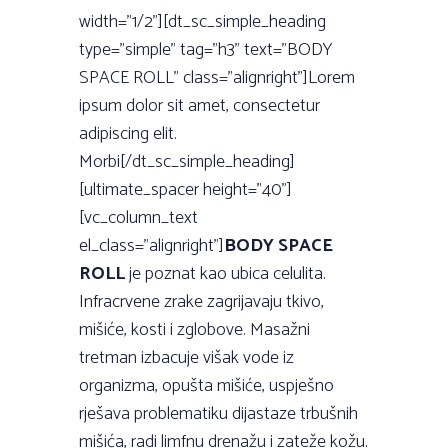
width=”1/2”][dt_sc_simple_heading
type=”simple” tag=”h3” text=”BODY
SPACE ROLL” class=”alignright”]Lorem
ipsum dolor sit amet, consectetur
adipiscing elit.
Morbi[/dt_sc_simple_heading]
[ultimate_spacer height=”40”]
[vc_column_text
el_class=”alignright”]
BODY SPACE
ROLL
je poznat kao ubica celulita.
Infracrvene zrake zagrijavaju tkivo,
mišiće, kosti i zglobove. Masažni
tretman izbacuje višak vode iz
organizma, opušta mišiće, uspješno
rješava problematiku dijastaze trbušnih
mišića, radi limfnu drenažu i zateže kožu.