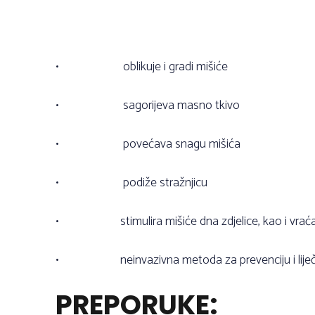
•
oblikuje i gradi mišiće
•
sagorijeva masno tkivo
•
povećava snagu mišića
•
podiže stražnjicu
•
stimulira mišiće dna zdjelice, kao i vr
•
neinvazivna metoda za prevenciju i liječ
PREPORUKE: