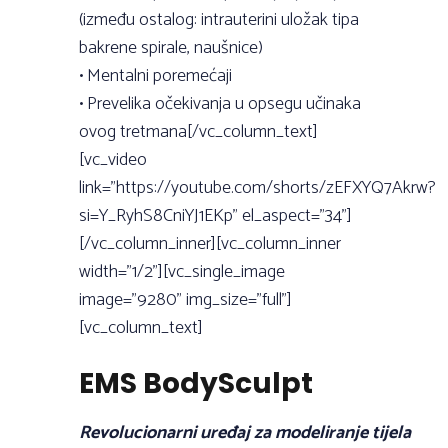
(između ostalog: intrauterini uložak tipa
bakrene spirale, naušnice)
• Mentalni poremećaji
• Prevelika očekivanja u opsegu učinaka
ovog tretmana[/vc_column_text]
[vc_video
link=”https://youtube.com/shorts/zEFXYQ7Akrw?
si=Y_RyhS8CniYJ1EKp” el_aspect=”34”]
[/vc_column_inner][vc_column_inner
width=”1/2”][vc_single_image
image=”9280” img_size=”full”]
[vc_column_text]
EMS BodySculpt
Revolucionarni uređaj za modeliranje tijela