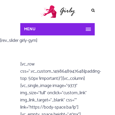
MENU
[rev_slider girly-gym]
[vc_row
css=”.vc_custom_1498648947648{padding-
top: 50px !important;}”][vc_column]
[vc_single_image image=”9373”
img_size=”full” onclick=”custom_link”
img_link_target=”_blank” css=””
link=”https://body-space.ba/lp”]
[vc_empty_space height=”40px”]