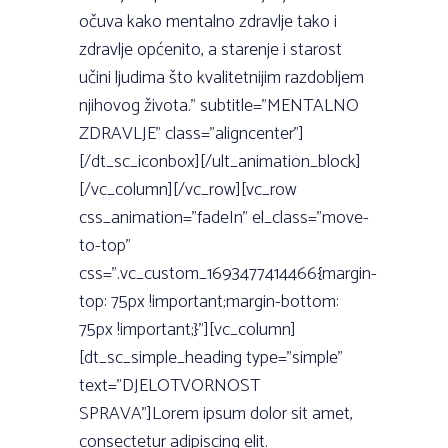
očuva kako mentalno zdravlje tako i
zdravlje općenito, a starenje i starost
učini ljudima što kvalitetnijim razdobljem
njihovog života.” subtitle=”MENTALNO
ZDRAVLJE” class=”aligncenter”]
[/dt_sc_iconbox][/ult_animation_block]
[/vc_column][/vc_row][vc_row
css_animation=”fadeIn” el_class=”move-
to-top”
css=”.vc_custom_1693477414466{margin-
top: 75px !important;margin-bottom:
75px !important;}”][vc_column]
[dt_sc_simple_heading type=”simple”
text=”DJELOTVORNOST
SPRAVA”]Lorem ipsum dolor sit amet,
consectetur adipiscing elit.