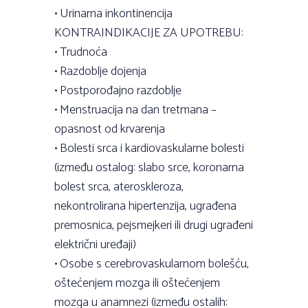
• Urinarna inkontinencija
KONTRAINDIKACIJE ZA UPOTREBU:
• Trudnoća
• Razdoblje dojenja
• Postporođajno razdoblje
• Menstruacija na dan tretmana –
opasnost od krvarenja
• Bolesti srca i kardiovaskularne bolesti
(između ostalog: slabo srce, koronarna
bolest srca, ateroskleroza,
nekontrolirana hipertenzija, ugrađena
premosnica, pejsmejkeri ili drugi ugrađeni
električni uređaji)
• Osobe s cerebrovaskularnom bolešću,
oštećenjem mozga ili oštećenjem
mozga u anamnezi (između ostalih: