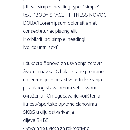
[dt_sc_simple_heading type=”simple”
text=”BODY SPACE – FITNESS NOVOG
DOBA”]Lorem ipsum dolor sit amet,
consectetur adipiscing elit.
Morbi[/dt_sc_simple_heading]
[vc_column_text]
Edukacija članova za usvajanje zdravih
životnih navika, (izbalansirane prehrane,
umjerene tjelesne aktivnosti i kreiranja
pozitivnog stava prema sebi i svom
okruženju). Omogućavanje korištenja
fitness/sportske opreme članovima
SKBS u cilju ostvarivanja
ciljeva SKBS
• Stvaranje uvjeta za rekreativno