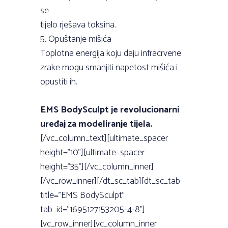
se
tijelo rješava toksina.
5. Opuštanje mišića
Toplotna energija koju daju infracrvene
zrake mogu smanjiti napetost mišića i
opustiti ih.
EMS BodySculpt je revolucionarni
uređaj za modeliranje tijela.
[/vc_column_text][ultimate_spacer
height=”10”][ultimate_spacer
height=”35”][/vc_column_inner]
[/vc_row_inner][/dt_sc_tab][dt_sc_tab
title=”EMS BodySculpt”
tab_id=”1695127153205-4-8”]
[vc_row_inner][vc_column_inner