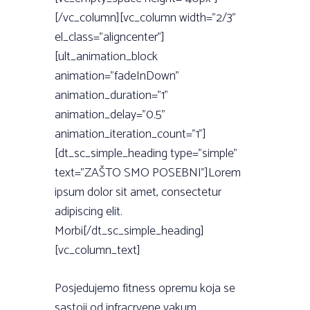
[/vc_column][vc_column width=”2/3”
el_class=”aligncenter”]
[ult_animation_block
animation=”fadeInDown”
animation_duration=”1”
animation_delay=”0.5”
animation_iteration_count=”1”]
[dt_sc_simple_heading type=”simple”
text=”ZAŠTO SMO POSEBNI”]Lorem
ipsum dolor sit amet, consectetur
adipiscing elit.
Morbi[/dt_sc_simple_heading]
[vc_column_text]
Posjedujemo fitness opremu koja se
sastoji od infracrvene vakum