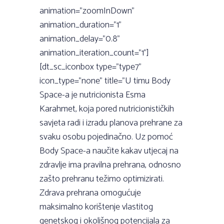
animation=”zoomInDown”
animation_duration=”1”
animation_delay=”0.8”
animation_iteration_count=”1”]
[dt_sc_iconbox type=”type7”
icon_type=”none” title=”U timu Body
Space-a je nutricionista Esma
Karahmet, koja pored nutricionističkih
savjeta radi i izradu planova prehrane za
svaku osobu pojedinačno. Uz pomoć
Body Space-a naučite kakav utjecaj na
zdravlje ima pravilna prehrana, odnosno
zašto prehranu težimo optimizirati.
Zdrava prehrana omogućuje
maksimalno korištenje vlastitog
genetskog i okolišnog potencijala za