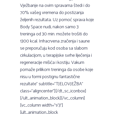
Vježbanje na ovim spravama štedi i do
70% vašeg vremena do postizanja
željenih rezultata. Uz pomoć sprava koje
Body Space nudi, nakon samo 3
treninga od 30 min. možete trošiti do
1300 kcal. Infracrvena zračenja i saune
se preporučuju kod osoba sa slabom
cirkulacijom, u terapijske svrhe liječenja i
regeneracije mišića i kostiju. Vakum
pomaže prilikom treninga da osobe koje
nisu u formi postignu fantastične
rezultate” subtitle=”TJELOVJEŽBA”
class=”aligncenter”][/dt_sc_iconbox]
[/ult_animation_block][/vc_column]
[vc_column width=”1/3”]
[ult_animation_block