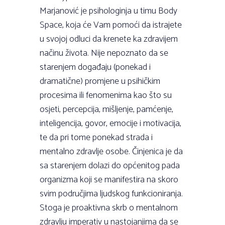
Marjanović je psihologinja u timu Body
Space, koja će Vam pomoći da istrajete
u svojoj odluci da krenete ka zdravijem
načinu života. Nije nepoznato da se
starenjem događaju (ponekad i
dramatične) promjene u psihičkim
procesima ili fenomenima kao što su
osjeti, percepcija, mišljenje, pamćenje,
inteligencija, govor, emocije i motivacija,
te da pri tome ponekad strada i
mentalno zdravlje osobe. Činjenica je da
sa starenjem dolazi do općenitog pada
organizma koji se manifestira na skoro
svim područjima ljudskog funkcioniranja.
Stoga je proaktivna skrb o mentalnom
zdravlju imperativ u nastojanjima da se