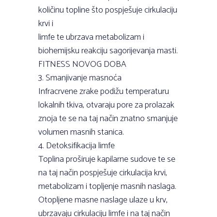
količinu topline što pospješuje cirkulaciju
krvi i
limfe te ubrzava metabolizam i
biohemijsku reakciju sagorijevanja masti.
FITNESS NOVOG DOBA
3. Smanjivanje masnoća
Infracrvene zrake podižu temperaturu
lokalnih tkiva, otvaraju pore za prolazak
znoja te se na taj način znatno smanjuje
volumen masnih stanica.
4. Detoksifikacija limfe
Toplina proširuje kapilarne sudove te se
na taj način pospješuje cirkulacija krvi,
metabolizam i topljenje masnih naslaga.
Otopljene masne naslage ulaze u krv,
ubrzavaju cirkulaciju limfe i na taj način