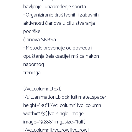
bavljenje i unapređenje sporta
• Organiziranje društvenih i zabavnih
aktivnosti članova u cilju stvaranja
podrške
članova SKBSa
• Metode prevencije od povreda i
opuštanja (relaksacije) mišića nakon
napornog
treninga.
[/vc_column_text]
[/ult_animation_block][ultimate_spacer
height=”30”][/vc_column][vc_column
width=”1/3”][vc_single_image
image=”9288” img_size=”full”]
[/vc_column][/vc_row][vc_row]