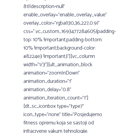
81)|description^null”
enable_overlay=”enable_overlay_value”
overlay_color=”rgba(130,36,227,0.9)”
css=”.vc_custom_1693477284605{padding-
top: 10% !important;padding-bottom:
10% !important;background-color:
#8224e3 !important;}”][vc_column
width=”1/3”][ult_animation_block
animation=”zoomInDown”
animation_duration=”1”
animation_delay=”0.8”
animation_iteration_count=”1”]
[dt_sc_iconbox type=”type7”
icon_type=”none” title=”Posjedujemo
fitness opremu koja se sastoji od
infracrvene vakum tehnologije.