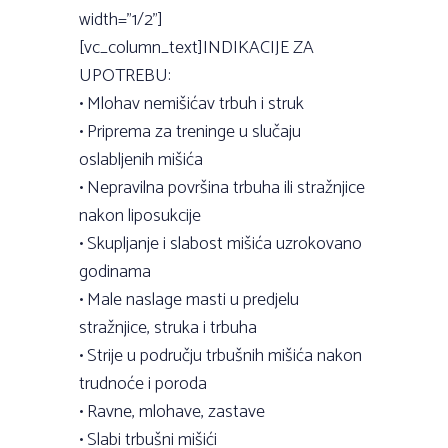
width=”1/2”]
[vc_column_text]INDIKACIJE ZA
UPOTREBU:
• Mlohav nemišićav trbuh i struk
• Priprema za treninge u slučaju
oslabljenih mišića
• Nepravilna površina trbuha ili stražnjice
nakon liposukcije
• Skupljanje i slabost mišića uzrokovano
godinama
• Male naslage masti u predjelu
stražnjice, struka i trbuha
• Strije u području trbušnih mišića nakon
trudnoće i poroda
• Ravne, mlohave, zastave
• Slabi trbušni mišići