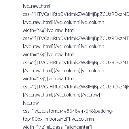
[vc_raw_html
css=””]JTVCaHRtbDVfdmlkZW8lMjBpZCUzRDkzN
[/vc_raw_html][/vc_column][vc_column
width=”1/4”][vc_raw_html
css=””]JTVCaHRtbDVfdmlkZW8lMjBpZCUzRDkzN
[/vc_raw_html][/vc_column][vc_column
width=”1/4”][vc_raw_html
css=””]JTVCaHRtbDVfdmlkZW8lMjBpZCUzRDkzN
[/vc_raw_html][/vc_column][vc_column
width=”1/4”][vc_raw_html
css=””]JTVCaHRtbDVfdmlkZW8lMjBpZCUzRDkzN
[/vc_raw_html][/vc_column][/vc_row]
[vc_row
css=”.vc_custom_1498648947648{padding-
top: 50px !important;}”][vc_column
width=”1/2” el_class=”aligncenter”]