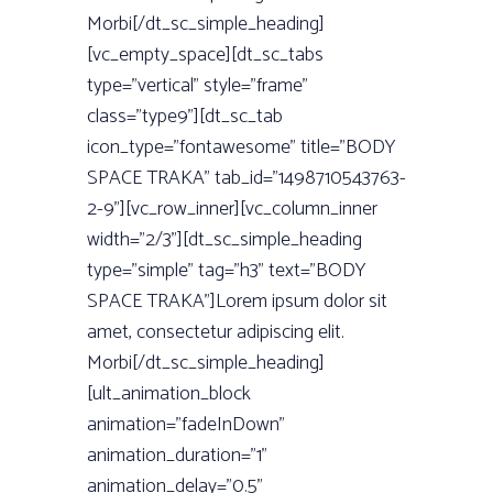
Morbi[/dt_sc_simple_heading]
[vc_empty_space][dt_sc_tabs
type=”vertical” style=”frame”
class=”type9”][dt_sc_tab
icon_type=”fontawesome” title=”BODY
SPACE TRAKA” tab_id=”1498710543763-
2-9”][vc_row_inner][vc_column_inner
width=”2/3”][dt_sc_simple_heading
type=”simple” tag=”h3” text=”BODY
SPACE TRAKA”]Lorem ipsum dolor sit
amet, consectetur adipiscing elit.
Morbi[/dt_sc_simple_heading]
[ult_animation_block
animation=”fadeInDown”
animation_duration=”1”
animation_delay=”0.5”