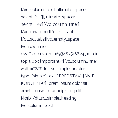
[/vc_column_text][ultimate_spacer
height=”10”][ultimate_spacer
height=”35”][/vc_column_inner]
[/vc_row_inner][/dt_sc_tab]
[/dt_sc_tabs][vc_empty_space]
[vc_row_inner
css=”.vc_custom_1693482516824{margin-
top: 50px !important;}”][vc_column_inner
width=”2/3”][dt_sc_simple_heading
type=”simple” text=”PREDSTAVLJANJE
KONCEPTA”]Lorem ipsum dolor sit
amet, consectetur adipiscing elit.
Morbi[/dt_sc_simple_heading]
[vc_column_text]