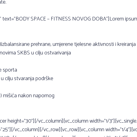
te.
e” text=”BODY SPACE – FITNESS NOVOG DOBA”]Lorem ipsum dolo
 (izbalansirane prehrane, umjerene tjelesne aktivnosti i kreiranj
ovima SKBS u cilju ostvarivanja
je sporta
 u cilju stvaranja podrške
je) mišića nakon napornog
cer height=”30”][/vc_column][vc_column width=”1/3”][vc_singl
=”25”][/vc_column][/vc_row][vc_row][vc_column width=”1/4”][