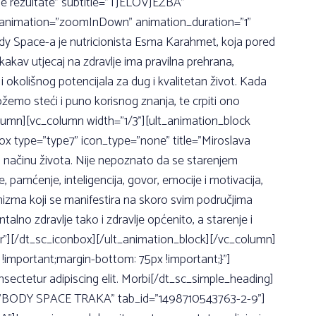
čne rezultate” subtitle=”TJELOVJEŽBA”
ck animation=”zoomInDown” animation_duration=”1”
dy Space-a je nutricionista Esma Karahmet, koja pored
akav utjecaj na zdravlje ima pravilna prehrana,
kolišnog potencijala za dug i kvalitetan život. Kada
žemo steći i puno korisnog znanja, te crpiti ono
lumn][vc_column width=”1/3”][ult_animation_block
x type=”type7” icon_type=”none” title=”Miroslava
m načinu života. Nije nepoznato da se starenjem
 pamćenje, inteligencija, govor, emocije i motivacija,
nizma koji se manifestira na skoro svim područjima
lno zdravlje tako i zdravlje općenito, a starenje i
er”][/dt_sc_iconbox][/ult_animation_block][/vc_column]
important;margin-bottom: 75px !important;}”]
tetur adipiscing elit. Morbi[/dt_sc_simple_heading]
tle=”BODY SPACE TRAKA” tab_id=”1498710543763-2-9”]