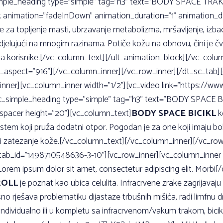
imple_heading type=”simple” tag=”h3” text=”BODY SPACE TRAKA
ck animation=”fadeInDown” animation_duration=”1” animation_de
 za topljenje masti, ubrzavanje metabolizma, mršavljenje, izbaci
o djelujući na mnogim razinama. Potiče kožu na obnovu, čini je č
 za korisnike.[/vc_column_text][/ult_animation_block][/vc_colu
l_aspect=”916”][/vc_column_inner][/vc_row_inner][/dt_sc_tab
nner][vc_column_inner width=”1/2”][vc_video link=”https://
sc_simple_heading type=”simple” tag=”h3” text=”BODY SPACE B
e_spacer height=”20”][vc_column_text]
BODY SPACE BICIKL
ko
istem koji pruža dodatni otpor. Pogodan je za one koji imaju bol
nje i zatezanje kože.[/vc_column_text][/vc_column_inner][/vc_ro
b_id=”1498710548636-3-10”][vc_row_inner][vc_column_inner w
rem ipsum dolor sit amet, consectetur adipiscing elit. Morbi[
ROLL
je poznat kao ubica celulita. Infracrvene zrake zagrijavaju
no rješava problematiku dijastaze trbušnih mišića, radi limfnu 
iti individualno ili u kompletu sa infracrvenom/vakum trakom, bi