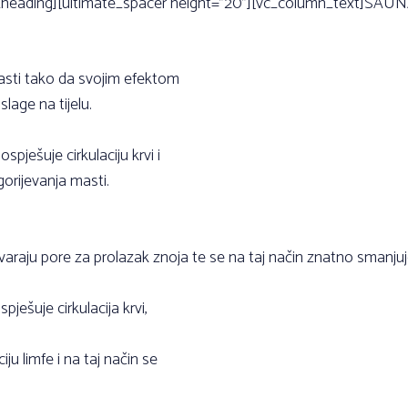
e_heading][ultimate_spacer height=”20”][vc_column_text]SAUNA 
masti tako da svojim efektom
age na tijelu.
spješuje cirkulaciju krvi i
orijevanja masti.
tvaraju pore za prolazak znoja te se na taj način znatno smanj
pješuje cirkulacija krvi,
ju limfe i na taj način se