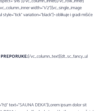
spect=”916”][/vc_column_inner][/vc_row_inner]
c_column_inner width=”1/2”][vc_single_image
tyle=”tick” variation=”black”]• oblikuje i gradi mišiće
]
PREPORUKE:
[/vc_column_text][dt_sc_fancy_ul
ag=”h3” text=”SAUNA DEKA”]Lorem ipsum dolor sit