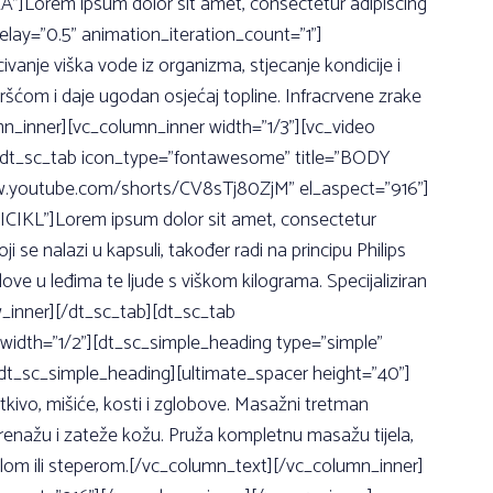
”]Lorem ipsum dolor sit amet, consectetur adipiscing
lay=”0.5” animation_iteration_count=”1”]
vanje viška vode iz organizma, stjecanje kondicije i
vršćom i daje ugodan osjećaj topline. Infracrvene zrake
mn_inner][vc_column_inner width=”1/3”][vc_video
][dt_sc_tab icon_type=”fontawesome” title=”BODY
www.youtube.com/shorts/CV8sTj80ZjM” el_aspect=”916”]
ICIKL”]Lorem ipsum dolor sit amet, consectetur
ji se nalazi u kapsuli, također radi na principu Philips
ove u leđima te ljude s viškom kilograma. Specijaliziran
w_inner][/dt_sc_tab][dt_sc_tab
idth=”1/2”][dt_sc_simple_heading type=”simple”
/dt_sc_simple_heading][ultimate_spacer height=”40”]
 tkivo, mišiće, kosti i zglobove. Masažni tretman
drenažu i zateže kožu. Pruža kompletnu masažu tijela,
ciklom ili steperom.[/vc_column_text][/vc_column_inner]