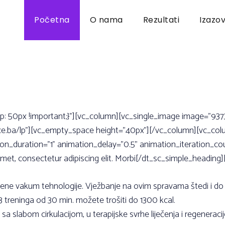
Početna
O nama
Rezultati
Izazov
50px !important;}”][vc_column][vc_single_image image=”9373” 
ace.ba/lp”][vc_empty_space height=”40px”][/vc_column][vc_colu
n_duration=”1” animation_delay=”0.5” animation_iteration_cou
, consectetur adipiscing elit. Morbi[/dt_sc_simple_heading]
vene vakum tehnologije. Vježbanje na ovim spravama štedi i do
reninga od 30 min. možete trošiti do 1300 kcal.
a slabom cirkulacijom, u terapijske svrhe liječenja i regeneraci