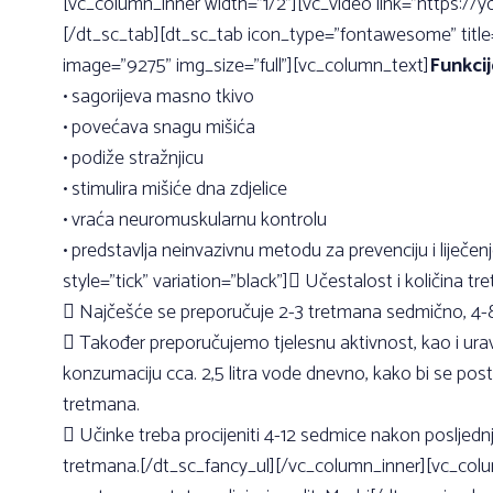
[vc_column_inner width=”1/2”][vc_video link=”https:
[/dt_sc_tab][dt_sc_tab icon_type=”fontawesome” tit
image=”9275” img_size=”full”][vc_column_text]
Funkcij
• sagorijeva masno tkivo
• povećava snagu mišića
• podiže stražnjicu
• stimulira mišiće dna zdjelice
• vraća neuromuskularnu kontrolu
• predstavlja neinvazivnu metodu za prevenciju i liječe
style=”tick” variation=”black”] Učestalost i količina tr
 Najčešće se preporučuje 2-3 tretmana sedmično, 4-8 
 Također preporučujemo tjelesnu aktivnost, kao i ur
konzumaciju cca. 2,5 litra vode dnevno, kako bi se postigl
tretmana.
 Učinke treba procijeniti 4-12 sedmice nakon poslje
tretmana.[/dt_sc_fancy_ul][/vc_column_inner][vc_col