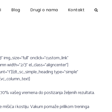
i
Blog
Drugi o nama
Kontakt
img_size=”full” onclick=”custom_link”
mn width=”2/3” el_class=”aligncenter”]
nt=”1”][dt_sc_simple_heading type=”simple”
[vc_column_text]
 70% vašeg vremena do postizanja željenih rezultata.
je mišića i kostiju. Vakum pomaže prilikom treninga