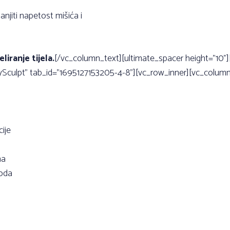
njiti napetost mišića i
iranje tijela.
[/vc_column_text][ultimate_spacer height=”10”]
dySculpt” tab_id=”1695127153205-4-8”][vc_row_inner][vc_colum
cije
ha
roda