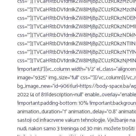
css=””]JTVCaHRtbDVfdmlkZW8lMjBpZCUzRDkzMzUlNUQ=
css=””]JTVCaHRtbDVfdmlkZW8lMjBpZCUzRDkzMzclNUQ=
css=””]JTVCaHRtbDVfdmlkZW8lMjBpZCUzRDkzNDElNUQ=
css=””]JTVCaHRtbDVfdmlkZW8lMjBpZCUzRDkzNDMlNUQ=
css=””]JTVCaHRtbDVfdmlkZW8lMjBpZCUzRDkzNDklNUQ=
css=””]JTVCaHRtbDVfdmlkZW8lMjBpZCUzRDkzNTIlNUQ=
css=””]JTVCaHRtbDVfdmlkZW8lMjBpZCUzRDkzNTYlNUQ=
css=””]JTVCaHRtbDVfdmlkZW8lMjBpZCUzRDkzNjMlNUQ
!important;}”][vc_column width=”1/2” el_class=”alignce
image=”9325” img_size=”full” css=””][/vc_column][/vc_
bg_image_new=”id^9061|url^https://body-space.ba/wp-
2022 (4 of 81)|description^null” enable_overlay=”ena
!important;padding-bottom: 10% !important;backgroun
animation_duration=”1” animation_delay=”0.8” animati
sastoji od infracrvene vakum tehnologije. Vježbanje 
nudi, nakon samo 3 treninga od 30 min. možete trošiti 