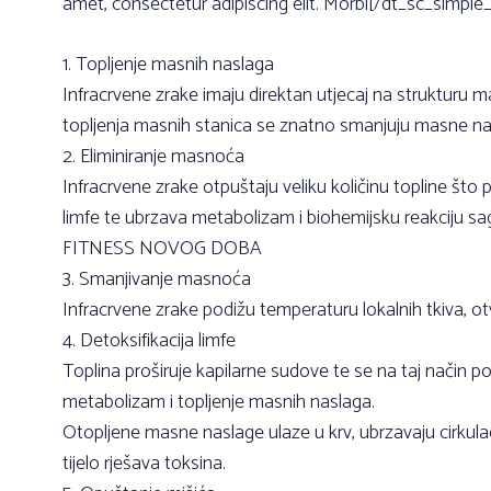
amet, consectetur adipiscing elit. Morbi[/dt_sc_simpl
1. Topljenje masnih naslaga
Infracrvene zrake imaju direktan utjecaj na strukturu 
topljenja masnih stanica se znatno smanjuju masne nasl
2. Eliminiranje masnoća
Infracrvene zrake otpuštaju veliku količinu topline što po
limfe te ubrzava metabolizam i biohemijsku reakciju sag
FITNESS NOVOG DOBA
3. Smanjivanje masnoća
Infracrvene zrake podižu temperaturu lokalnih tkiva, o
4. Detoksifikacija limfe
Toplina proširuje kapilarne sudove te se na taj način pos
metabolizam i topljenje masnih naslaga.
Otopljene masne naslage ulaze u krv, ubrzavaju cirkulaci
tijelo rješava toksina.