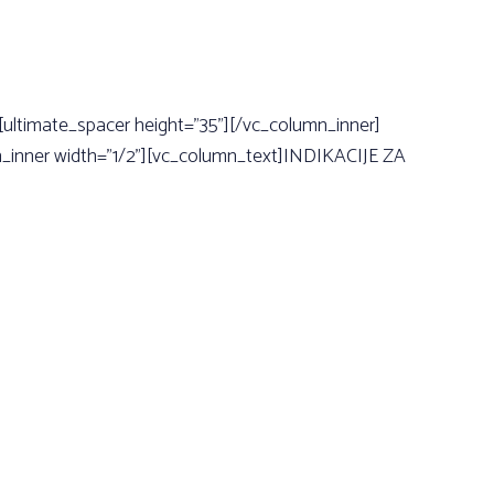
[ultimate_spacer height=”35”][/vc_column_inner]
n_inner width=”1/2”][vc_column_text]INDIKACIJE ZA