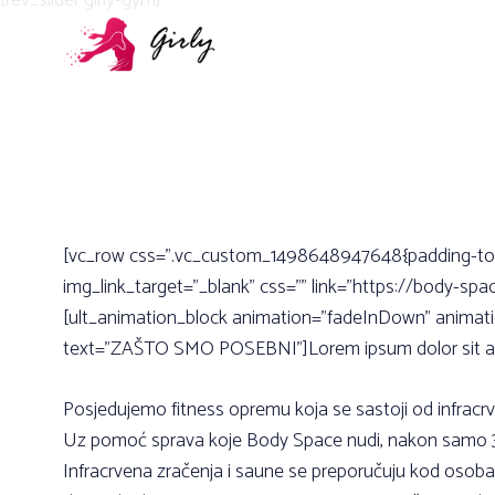
[rev_slider girly-gym]
[vc_row css=”.vc_custom_1498648947648{padding-top: 
img_link_target=”_blank” css=”” link=”https://body-sp
[ult_animation_block animation=”fadeInDown” animatio
text=”ZAŠTO SMO POSEBNI”]Lorem ipsum dolor sit amet
Posjedujemo fitness opremu koja se sastoji od infracr
Uz pomoć sprava koje Body Space nudi, nakon samo 3 t
Infracrvena zračenja i saune se preporučuju kod osoba s