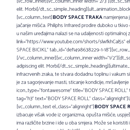
[vc_row_inner][vc_column_inner width=”2/3”][dt_sc_s
elit. Morbi[/dt_sc_simple_heading][ult_animation_blo
[vc_column_text]
BODY SPACE TRAKA
namjenjena je
jačanje mišića. Philiphs Infrared prodire duboko u tkiv
u našim uređajima nalazi se na udaljenosti optimalnoj
link=”https://www.youtube.com/shorts/slwfkhCal5s” e
SPACE BICIKL” tab_id=”def1498638229-1-18”][vc_row_i
[/vc_column_inner][vc_column_inner width=”1/2”][dt_
adipiscing elit. Morbi[/dt_sc_simple_heading][ultimat
infracrvenih zraka, te stvara dodadnu toplinu i vakum s
je za sagorjevanje masti, sticanje kondicije, mršavlje
icon_type=”fontawesome” title=”BODY SPACE ROLL” ta
tag=”h3” text=”BODY SPACE ROLL” class=”alignright”]Lo
[vc_column_text el_class=”alignright”]
BODY SPACE 
izbacuje višak vode iz organizma, opušta mišiće, uspješ
ima različite brzine i ide u oba smjera. Može se korist