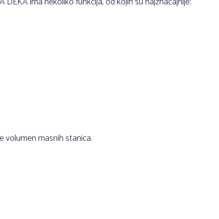
DEKA ima nekoliko funkcija, od kojih su najznačajnije:
uje volumen masnih stanica.