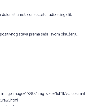
r sit amet, consectetur adipiscing elit.
a pozitivnog stava prema sebi i svom okruženju).
e_image image=”9288” img_size=”full”][/vc_column]
vc_raw_html