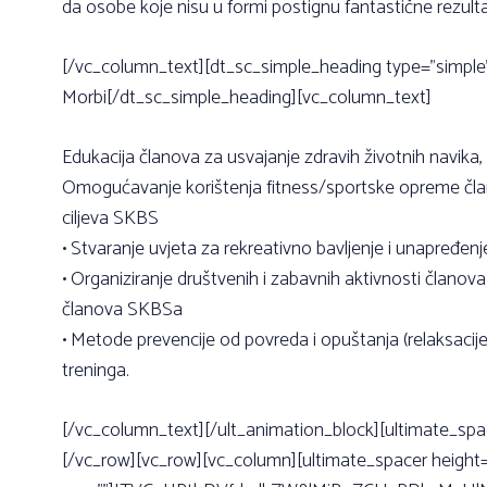
da osobe koje nisu u formi postignu fantastične rezulta
[/vc_column_text][dt_sc_simple_heading type=”simpl
Morbi[/dt_sc_simple_heading][vc_column_text]
Edukacija članova za usvajanje zdravih životnih navika,
Omogućavanje korištenja fitness/sportske opreme član
ciljeva SKBS
• Stvaranje uvjeta za rekreativno bavljenje i unapređen
• Organiziranje društvenih i zabavnih aktivnosti članova
članova SKBSa
• Metode prevencije od povreda i opuštanja (relaksaci
treninga.
[/vc_column_text][/ult_animation_block][ultimate_spa
[/vc_row][vc_row][vc_column][ultimate_spacer height