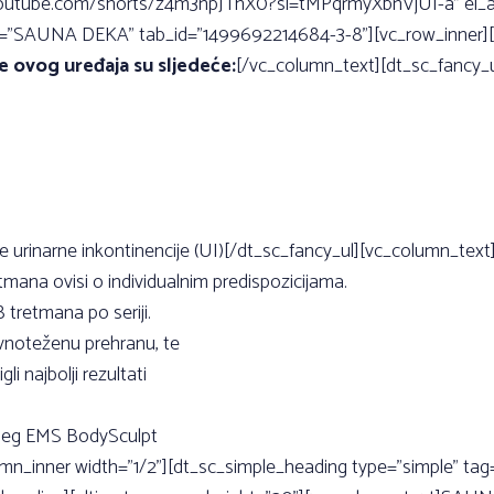
//youtube.com/shorts/z4m3npJThX0?si=tMPqrmyXbnVjUI-a” el_a
le=”SAUNA DEKA” tab_id=”1499692214684-3-8”][vc_row_inner][v
e ovog uređaja su sljedeće:
[/vc_column_text][dt_sc_fancy_ul s
nje urinarne inkontinencije (UI)[/dt_sc_fancy_ul][vc_column_text
etmana ovisi o individualnim predispozicijama.
tretmana po seriji.
avnoteženu prehranu, te
i najbolji rezultati
dnjeg EMS BodySculpt
umn_inner width=”1/2”][dt_sc_simple_heading type=”simple” t