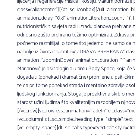
liječenja i regeneracije mišića i kostiju. Vakum pomaže
class=”aligncenter”][/dt_sc_iconbox][/ult_animation_
animation_delay=”0.8” animation_iteration_count=”1”]
nutricionističkih savjeta radi i izradu planova prehra
odnosno zašto prehranu težimo optimizirati. Zdrava pr
počnemo razmišljati o tome što jedemo, ne samo da može
najbolje iz života.” subtitle=”ZDRAVA PREHRANA” clas
animation=”zoomInDown” animation_duration=”1” animat
Marjanović je psihologinja u timu Body Space, koja će 
događaju (ponekad i dramatične) promjene u psihičkim pr
te da pri tome ponekad strada i mentalno zdravlje oso
ljudskog funkcioniranja. Stoga je proaktivna skrb o men
starost učini ljudima što kvalitetnijim razdobljem nj
[/vc_row][vc_row css_animation=”fadeIn” el_class=”m
[vc_column][dt_sc_simple_heading type=”simple” tex
[vc_empty_space][dt_sc_tabs type=”vertical” style=”