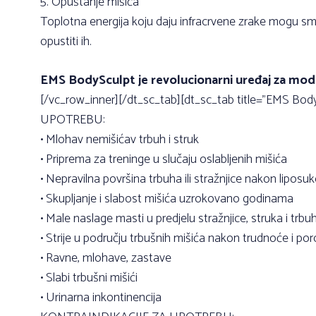
5. Opuštanje mišića
Toplotna energija koju daju infracrvene zrake mogu sma
opustiti ih.
EMS BodySculpt je revolucionarni uređaj za model
[/vc_row_inner][/dt_sc_tab][dt_sc_tab title=”EMS Bo
UPOTREBU:
• Mlohav nemišićav trbuh i struk
• Priprema za treninge u slučaju oslabljenih mišića
• Nepravilna površina trbuha ili stražnjice nakon liposuk
• Skupljanje i slabost mišića uzrokovano godinama
• Male naslage masti u predjelu stražnjice, struka i trbu
• Strije u području trbušnih mišića nakon trudnoće i po
• Ravne, mlohave, zastave
• Slabi trbušni mišići
• Urinarna inkontinencija