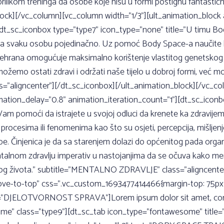
 prilikom treninga da osobe koje nisu u formi postignu fantasti
block][/vc_column][vc_column width=”1/3”][ult_animation_blo
[dt_sc_iconbox type=”type7” icon_type=”none” title=”U timu Bo
ne za svaku osobu pojedinačno. Uz pomoć Body Space-a naučite k
ehrana omogućuje maksimalno korištenje vlastitog genetskog i o
mo ostati zdravi i održati naše tijelo u dobroj formi, već mo
s=”aligncenter”][/dt_sc_iconbox][/ult_animation_block][/vc_co
ion_delay=”0.8” animation_iteration_count=”1”][dt_sc_iconbo
Vam pomoći da istrajete u svojoj odluci da krenete ka zdravije
ocesima ili fenomenima kao što su osjeti, percepcija, mišljenje,
be. Činjenica je da sa starenjem dolazi do općenitog pada orga
talnom zdravlju imperativ u nastojanjima da se očuva kako menta
ihovog života.” subtitle=”MENTALNO ZDRAVLJE” class=”aligncent
ove-to-top” css=”.vc_custom_1693477414466{margin-top: 75px !
t=”DJELOTVORNOST SPRAVA”]Lorem ipsum dolor sit amet, consec
frame” class=”type9”][dt_sc_tab icon_type=”fontawesome” ti