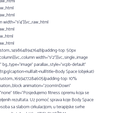
raw_html
aw_html
aw_html
width=”1/4”][vc_raw_html
aw_html
aw_html
aw_html
ustom_1498648947648{padding-top: 50px
vc_column][vc_column width=”1/2”][vc_single_image
” bg_type=”image” parallax_style=”vcpb-default”
|caption^null|alt^null|title^Body Space (objekat)
”.vc_custom_1693477284605{padding-top: 10%
animation_block animation=”zoomInDown”
”none” title=”Posjedujemo fitness opremu koja se
eljenih rezultata. Uz pomoć sprava koje Body Space
soba sa slabom cirkulacijom, u terapijske svrhe