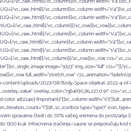
[/vc_raw_html][/vc_column][vc_column width=”1/4”][vc_
[/vc_raw_html][/vc_column][vc_column width=”1/4”][vc_r
[/vc_raw_html][/vc_column][vc_column width=”1/4”][vc_r
[/vc_raw_html][/vc_column][/vc_row][vc_row][vc_column 
[/vc_raw_html][/vc_column][vc_column width=”1/4”][vc_r
[/vc_raw_html][/vc_column][vc_column width=”1/4”][vc_r
[/vc_raw_html][/vc_column][vc_column width=”1/4”][vc_r
=[/vc_raw_html][/vc_column][/vc_row][vc_row css=”.vc_c
nter”][vc_single_image image=”9323” img_size=”full” css=””][/
row][vc_row full_width=”stretch_row” css_animation=”fadeInUp
content/uploads/2023/08/Body-Space-objekat-2022-4-of-81.jpg
ble_overlay_value” overlay_color=”rgba(130,36,227,0.9)” css=
d-color: #8224e3 !important;}”][vc_column width=”1/3”][ult_
on_iteration_count=”1”][dt_sc_iconbox type=”type7” icon_type=
na ovim spravama štedi i do 70% vašeg vremena do postizanja ž
do 1300 kcal. Infracrvena zračenja i saune se preporučuju kod o