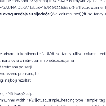
//youtube.com/shorts/z4m3npJThX0?si=tMPqrmyXbnVjUI-a” el_a
le=”SAUNA DEKA” tab_id=”1499692214684-3-8”][vc_row_inner][v
e ovog uređaja su sljedeće:
[/vc_column_text][dt_sc_fancy_ul s
nje urinarne inkontinencije (UI)[/dt_sc_fancy_ul][vc_column_text
etmana ovisi o individualnim predispozicijama.
tretmana po seriji.
avnoteženu prehranu, te
i najbolji rezultati
dnjeg EMS BodySculpt
umn_inner width=”1/2”][dt_sc_simple_heading type=”simple” t