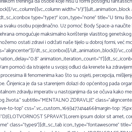
 prilikom treninga da osobe koje nisu u formi postignu fantasti
block][/vc_column][vc_column width=”1/3”][ult_animation_blo
[dt_sc_iconbox type=”type7” icon_type=”none” title=”U timu Bo
ne za svaku osobu pojedinačno. Uz pomoć Body Space-a naučite k
ehrana omogućuje maksimalno korištenje vlastitog genetskog i o
mo ostati zdravi i održati naše tijelo u dobroj formi, već mo
s=”aligncenter”][/dt_sc_iconbox][/ult_animation_block][/vc_co
ion_delay=”0.8” animation_iteration_count=”1”][dt_sc_iconbo
Vam pomoći da istrajete u svojoj odluci da krenete ka zdravije
ocesima ili fenomenima kao što su osjeti, percepcija, mišljenje,
be. Činjenica je da sa starenjem dolazi do općenitog pada orga
talnom zdravlju imperativ u nastojanjima da se očuva kako menta
ihovog života.” subtitle=”MENTALNO ZDRAVLJE” class=”aligncent
ove-to-top” css=”.vc_custom_1693477414466{margin-top: 75px !
t=”DJELOTVORNOST SPRAVA”]Lorem ipsum dolor sit amet, consec
frame” class=”type9”][dt_sc_tab icon_type=”fontawesome” ti