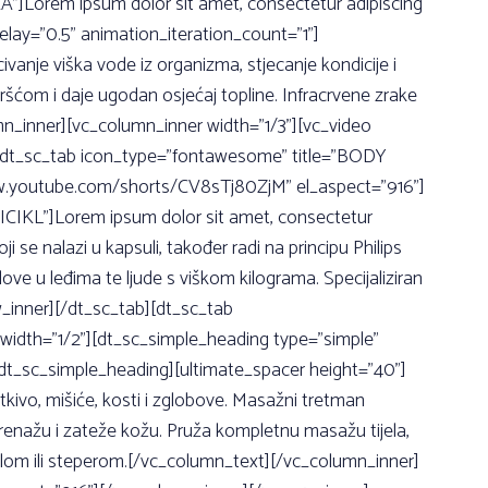
”]Lorem ipsum dolor sit amet, consectetur adipiscing
lay=”0.5” animation_iteration_count=”1”]
vanje viška vode iz organizma, stjecanje kondicije i
vršćom i daje ugodan osjećaj topline. Infracrvene zrake
mn_inner][vc_column_inner width=”1/3”][vc_video
][dt_sc_tab icon_type=”fontawesome” title=”BODY
www.youtube.com/shorts/CV8sTj80ZjM” el_aspect=”916”]
ICIKL”]Lorem ipsum dolor sit amet, consectetur
ji se nalazi u kapsuli, također radi na principu Philips
ove u leđima te ljude s viškom kilograma. Specijaliziran
w_inner][/dt_sc_tab][dt_sc_tab
idth=”1/2”][dt_sc_simple_heading type=”simple”
/dt_sc_simple_heading][ultimate_spacer height=”40”]
 tkivo, mišiće, kosti i zglobove. Masažni tretman
drenažu i zateže kožu. Pruža kompletnu masažu tijela,
ciklom ili steperom.[/vc_column_text][/vc_column_inner]