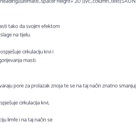
e_heading][ultimate_spacer height=”20”][vc_column_text]SAUNA 
masti tako da svojim efektom
age na tijelu.
spješuje cirkulaciju krvi i
orijevanja masti.
tvaraju pore za prolazak znoja te se na taj način znatno smanj
pješuje cirkulacija krvi,
ju limfe i na taj način se