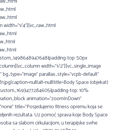
raw_html
aw_html
aw_html
width=”1/4”][vc_raw_html
aw_html
aw_html
aw_html
ustom_1498648947648{padding-top: 50px
vc_column][vc_column width=”1/2”][vc_single_image
” bg_type=”image” parallax_style=”vcpb-default”
|caption^null|alt^null|title^Body Space (objekat)
”.vc_custom_1693477284605{padding-top: 10%
animation_block animation=”zoomInDown”
”none” title=”Posjedujemo fitness opremu koja se
eljenih rezultata. Uz pomoć sprava koje Body Space
soba sa slabom cirkulacijom, u terapijske svrhe