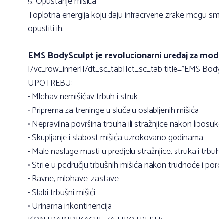
5. Opuštanje mišića
Toplotna energija koju daju infracrvene zrake mogu sma
opustiti ih.
EMS BodySculpt je revolucionarni uređaj za model
[/vc_row_inner][/dt_sc_tab][dt_sc_tab title=”EMS Bo
UPOTREBU:
• Mlohav nemišićav trbuh i struk
• Priprema za treninge u slučaju oslabljenih mišića
• Nepravilna površina trbuha ili stražnjice nakon liposuk
• Skupljanje i slabost mišića uzrokovano godinama
• Male naslage masti u predjelu stražnjice, struka i trbu
• Strije u području trbušnih mišića nakon trudnoće i po
• Ravne, mlohave, zastave
• Slabi trbušni mišići
• Urinarna inkontinencija