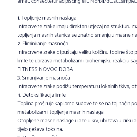
amet, consectetur adipiscing elit. Morbi[/dt_sc_simpl
1. Topljenje masnih naslaga
Infracrvene zrake imaju direktan utjecaj na strukturu 
topljenja masnih stanica se znatno smanjuju masne nasl
2. Eliminiranje masnoća
Infracrvene zrake otpuštaju veliku količinu topline što po
limfe te ubrzava metabolizam i biohemijsku reakciju sag
FITNESS NOVOG DOBA
3. Smanjivanje masnoća
Infracrvene zrake podižu temperaturu lokalnih tkiva, o
4. Detoksifikacija limfe
Toplina proširuje kapilarne sudove te se na taj način pos
metabolizam i topljenje masnih naslaga.
Otopljene masne naslage ulaze u krv, ubrzavaju cirkulaci
tijelo rješava toksina.