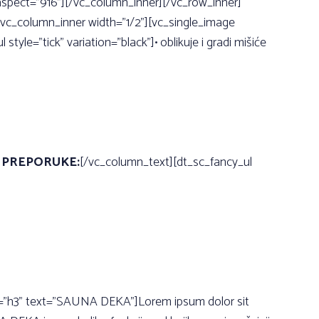
spect=”916”][/vc_column_inner][/vc_row_inner]
c_column_inner width=”1/2”][vc_single_image
tyle=”tick” variation=”black”]• oblikuje i gradi mišiće
]
PREPORUKE:
[/vc_column_text][dt_sc_fancy_ul
ag=”h3” text=”SAUNA DEKA”]Lorem ipsum dolor sit