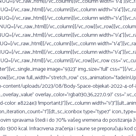
[/vc_raw_html][/vc_column][vc_column width=”1/4”][vc_
[/vc_raw_html][/vc_column][vc_column width=”1/4”][vc_r
[/vc_raw_html][/vc_column][vc_column width=”1/4”][vc_r
[/vc_raw_html][/vc_column][/vc_row][vc_row][vc_column 
[/vc_raw_html][/vc_column][vc_column width=”1/4”][vc_r
[/vc_raw_html][/vc_column][vc_column width=”1/4”][vc_r
[/vc_raw_html][/vc_column][vc_column width=”1/4”][vc_r
=[/vc_raw_html][/vc_column][/vc_row][vc_row css=”.vc_c
nter”][vc_single_image image=”9323” img_size=”full” css=””][/
row][vc_row full_width=”stretch_row” css_animation=”fadeInUp
content/uploads/2023/08/Body-Space-objekat-2022-4-of-81.jpg
ble_overlay_value” overlay_color=”rgba(130,36,227,0.9)” css=
d-color: #8224e3 !important;}”][vc_column width=”1/3”][ult_
on_iteration_count=”1”][dt_sc_iconbox type=”type7” icon_type=
na ovim spravama štedi i do 70% vašeg vremena do postizanja ž
do 1300 kcal. Infracrvena zračenja i saune se preporučuju kod o