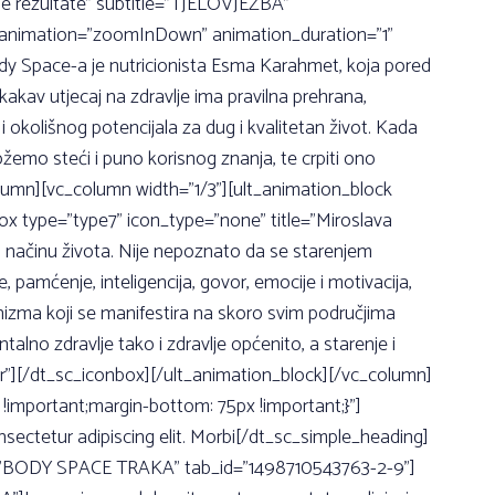
čne rezultate” subtitle=”TJELOVJEŽBA”
ck animation=”zoomInDown” animation_duration=”1”
dy Space-a je nutricionista Esma Karahmet, koja pored
akav utjecaj na zdravlje ima pravilna prehrana,
kolišnog potencijala za dug i kvalitetan život. Kada
žemo steći i puno korisnog znanja, te crpiti ono
lumn][vc_column width=”1/3”][ult_animation_block
x type=”type7” icon_type=”none” title=”Miroslava
m načinu života. Nije nepoznato da se starenjem
 pamćenje, inteligencija, govor, emocije i motivacija,
nizma koji se manifestira na skoro svim područjima
lno zdravlje tako i zdravlje općenito, a starenje i
er”][/dt_sc_iconbox][/ult_animation_block][/vc_column]
important;margin-bottom: 75px !important;}”]
tetur adipiscing elit. Morbi[/dt_sc_simple_heading]
tle=”BODY SPACE TRAKA” tab_id=”1498710543763-2-9”]