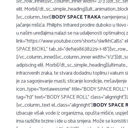
[vc_row_inner][vc_column_inner width=”2/3”][dt_sc_s
elit. Morbi[/dt_sc_simple_heading][ult_animation_blo
[vc_column_text]
BODY SPACE TRAKA
namjenjena je
jačanje mišića. Philiphs Infrared prodire duboko u tkiv
u našim uređajima nalazi se na udaljenosti optimalnoj
link=”https://www.youtube.com/shorts/slwfkhCal5s” e
SPACE BICIKL” tab_id=”def1498638229-1-18”][vc_row_i
[/vc_column_inner][vc_column_inner width=”1/2”][dt_
adipiscing elit. Morbi[/dt_sc_simple_heading][ultimat
infracrvenih zraka, te stvara dodadnu toplinu i vakum s
je za sagorjevanje masti, sticanje kondicije, mršavlje
icon_type=”fontawesome” title=”BODY SPACE ROLL” ta
tag=”h3” text=”BODY SPACE ROLL” class=”alignright”]Lo
[vc_column_text el_class=”alignright”]
BODY SPACE 
izbacuje višak vode iz organizma, opušta mišiće, uspješ
ima različite brzine i ide u oba smjera. Može se korist