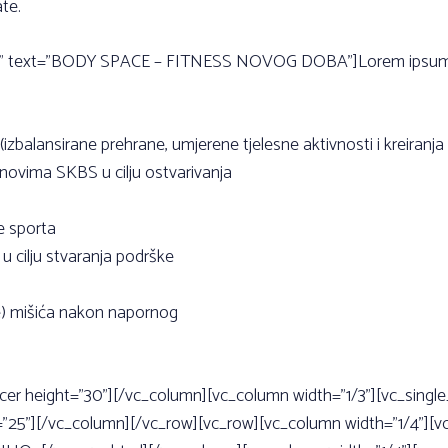
te.
e” text=”BODY SPACE – FITNESS NOVOG DOBA”]Lorem ipsum dolo
 (izbalansirane prehrane, umjerene tjelesne aktivnosti i kreiranj
ovima SKBS u cilju ostvarivanja
je sporta
 u cilju stvaranja podrške
je) mišića nakon napornog
cer height=”30”][/vc_column][vc_column width=”1/3”][vc_singl
=”25”][/vc_column][/vc_row][vc_row][vc_column width=”1/4”][