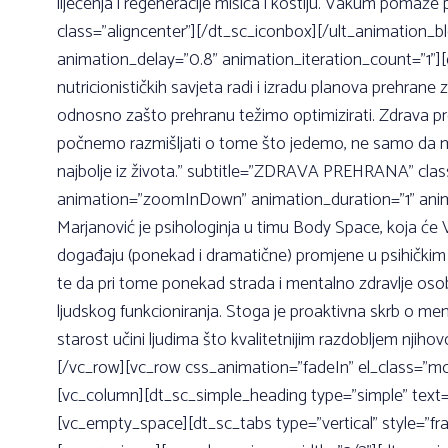
liječenja i regeneracije mišića i kostiju. Vakum pomaže
class=”aligncenter”][/dt_sc_iconbox][/ult_animation_
animation_delay=”0.8” animation_iteration_count=”1”]
nutricionističkih savjeta radi i izradu planova prehra
odnosno zašto prehranu težimo optimizirati. Zdrava pr
počnemo razmišljati o tome što jedemo, ne samo da može
najbolje iz života.” subtitle=”ZDRAVA PREHRANA” clas
animation=”zoomInDown” animation_duration=”1” animat
Marjanović je psihologinja u timu Body Space, koja će 
događaju (ponekad i dramatične) promjene u psihičkim pr
te da pri tome ponekad strada i mentalno zdravlje oso
ljudskog funkcioniranja. Stoga je proaktivna skrb o men
starost učini ljudima što kvalitetnijim razdobljem nj
[/vc_row][vc_row css_animation=”fadeIn” el_class=”m
[vc_column][dt_sc_simple_heading type=”simple” tex
[vc_empty_space][dt_sc_tabs type=”vertical” style=”