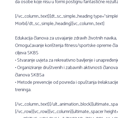
da osobe koje nisu u formi postignu fantastične rezulta
[/vc_column_text][dt_sc_simple_heading type=”simpl
Morbi[/dt_sc_simple_heading][vc_column_text]
Edukacija članova za usvajanje zdravih životnih navika,
Omogućavanje korištenja fitness/sportske opreme član
ciljeva SKBS
• Stvaranje uvjeta za rekreativno bavljenje i unapređen
• Organiziranje društvenih i zabavnih aktivnosti članova
članova SKBSa
• Metode prevencije od povreda i opuštanja (relaksaci
treninga.
[/vc_column_text][/ult_animation_block][ultimate_spa
[/vc_row][vc_row][vc_column][ultimate_spacer height