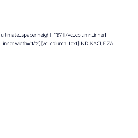
[ultimate_spacer height=”35”][/vc_column_inner]
n_inner width=”1/2”][vc_column_text]INDIKACIJE ZA