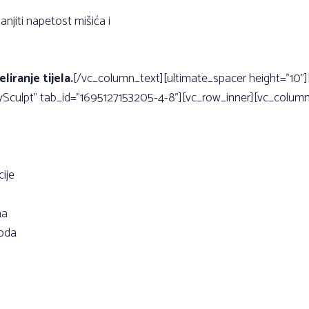
njiti napetost mišića i
iranje tijela.
[/vc_column_text][ultimate_spacer height=”10”]
dySculpt” tab_id=”1695127153205-4-8”][vc_row_inner][vc_colum
cije
ha
roda