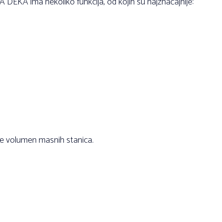
DEKA ima nekoliko funkcija, od kojih su najznačajnije:
uje volumen masnih stanica.