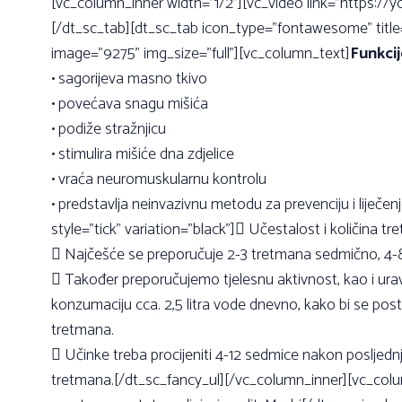
[vc_column_inner width=”1/2”][vc_video link=”https:
[/dt_sc_tab][dt_sc_tab icon_type=”fontawesome” tit
image=”9275” img_size=”full”][vc_column_text]
Funkcij
• sagorijeva masno tkivo
• povećava snagu mišića
• podiže stražnjicu
• stimulira mišiće dna zdjelice
• vraća neuromuskularnu kontrolu
• predstavlja neinvazivnu metodu za prevenciju i liječe
style=”tick” variation=”black”] Učestalost i količina tr
 Najčešće se preporučuje 2-3 tretmana sedmično, 4-8 
 Također preporučujemo tjelesnu aktivnost, kao i ur
konzumaciju cca. 2,5 litra vode dnevno, kako bi se postigl
tretmana.
 Učinke treba procijeniti 4-12 sedmice nakon poslje
tretmana.[/dt_sc_fancy_ul][/vc_column_inner][vc_col