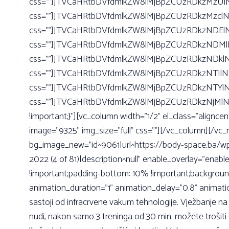
css=””]JTVCaHRtbDVfdmlkZW8lMjBpZCUzRDkzMzUlNUQ=
css=””]JTVCaHRtbDVfdmlkZW8lMjBpZCUzRDkzMzclNUQ=
css=””]JTVCaHRtbDVfdmlkZW8lMjBpZCUzRDkzNDElNUQ=
css=””]JTVCaHRtbDVfdmlkZW8lMjBpZCUzRDkzNDMlNUQ=
css=””]JTVCaHRtbDVfdmlkZW8lMjBpZCUzRDkzNDklNUQ=
css=””]JTVCaHRtbDVfdmlkZW8lMjBpZCUzRDkzNTIlNUQ=
css=””]JTVCaHRtbDVfdmlkZW8lMjBpZCUzRDkzNTYlNUQ=
css=””]JTVCaHRtbDVfdmlkZW8lMjBpZCUzRDkzNjMlNUQ
!important;}”][vc_column width=”1/2” el_class=”alignce
image=”9325” img_size=”full” css=””][/vc_column][/vc_
bg_image_new=”id^9061|url^https://body-space.ba/wp-
2022 (4 of 81)|description^null” enable_overlay=”ena
!important;padding-bottom: 10% !important;backgroun
animation_duration=”1” animation_delay=”0.8” animati
sastoji od infracrvene vakum tehnologije. Vježbanje 
nudi, nakon samo 3 treninga od 30 min. možete trošiti 