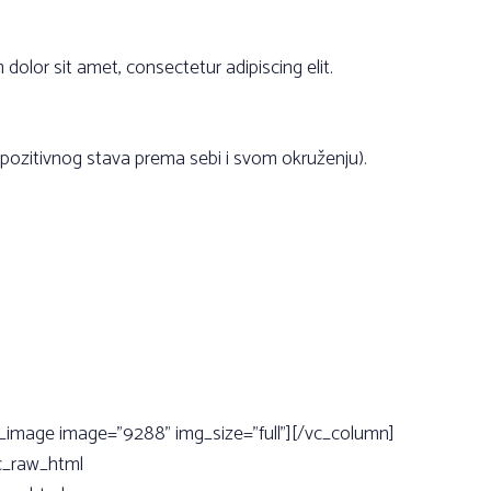
r sit amet, consectetur adipiscing elit.
a pozitivnog stava prema sebi i svom okruženju).
e_image image=”9288” img_size=”full”][/vc_column]
vc_raw_html