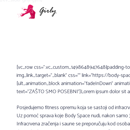
[rev_slider girly-gym]
[vc_row css=”.vc_custom_1498648947648{padding-top: 
img_link_target=”_blank” css=”” link=”https://body-sp
[ult_animation_block animation=”fadeInDown” animatio
text=”ZAŠTO SMO POSEBNI”]Lorem ipsum dolor sit amet
Posjedujemo fitness opremu koja se sastoji od infracr
Uz pomoć sprava koje Body Space nudi, nakon samo 3 t
Infracrvena zračenja i saune se preporučuju kod osoba s