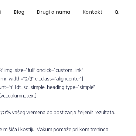
i
Blog
Drugi o nama
Kontakt
img_size=”full” onclick=”custom_link”
mn width=”2/3” el_class=”aligncenter”]
nt=”1”][dt_sc_simple_heading type=”simple”
[vc_column_text]
 70% vašeg vremena do postizanja željenih rezultata.
je mišića i kostiju. Vakum pomaže prilikom treninga