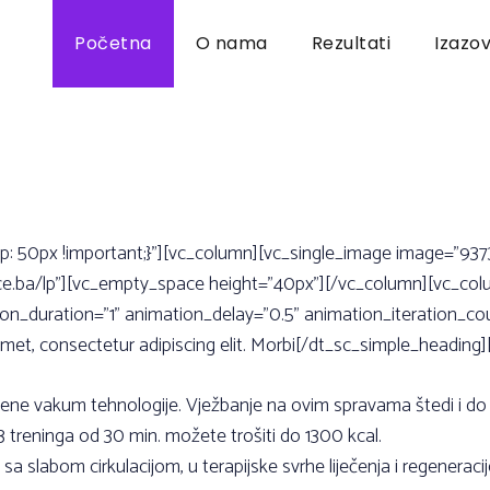
Početna
O nama
Rezultati
Izazov
50px !important;}”][vc_column][vc_single_image image=”9373” 
ace.ba/lp”][vc_empty_space height=”40px”][/vc_column][vc_colu
n_duration=”1” animation_delay=”0.5” animation_iteration_cou
, consectetur adipiscing elit. Morbi[/dt_sc_simple_heading]
vene vakum tehnologije. Vježbanje na ovim spravama štedi i do
reninga od 30 min. možete trošiti do 1300 kcal.
a slabom cirkulacijom, u terapijske svrhe liječenja i regeneraci