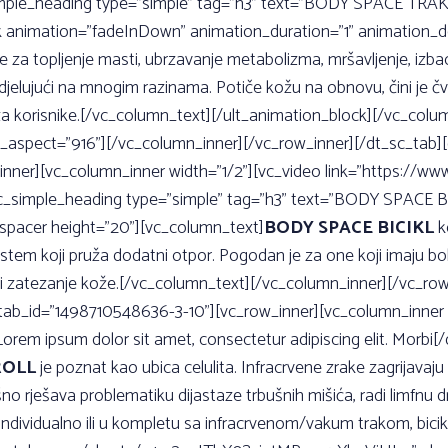
imple_heading type=”simple” tag=”h3” text=”BODY SPACE TRAKA
ck animation=”fadeInDown” animation_duration=”1” animation_de
 za topljenje masti, ubrzavanje metabolizma, mršavljenje, izbaci
o djelujući na mnogim razinama. Potiče kožu na obnovu, čini je č
 za korisnike.[/vc_column_text][/ult_animation_block][/vc_colu
l_aspect=”916”][/vc_column_inner][/vc_row_inner][/dt_sc_tab
nner][vc_column_inner width=”1/2”][vc_video link=”https://
sc_simple_heading type=”simple” tag=”h3” text=”BODY SPACE B
e_spacer height=”20”][vc_column_text]
BODY SPACE BICIKL
ko
istem koji pruža dodatni otpor. Pogodan je za one koji imaju bol
nje i zatezanje kože.[/vc_column_text][/vc_column_inner][/vc_ro
b_id=”1498710548636-3-10”][vc_row_inner][vc_column_inner w
rem ipsum dolor sit amet, consectetur adipiscing elit. Morbi[
ROLL
je poznat kao ubica celulita. Infracrvene zrake zagrijavaju
no rješava problematiku dijastaze trbušnih mišića, radi limfnu 
iti individualno ili u kompletu sa infracrvenom/vakum trakom, bi