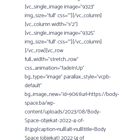
[vc_single_image image=”9323”
img_size=”full” css=””][/vc_column]
[vc_column width=”1/2”]
[vc_single_image image=”9325”
img_size=”full” css=””][/vc_column]
[/vc_row][vc_row
full_width=”stretch_row”
css_animation=”fadeInUp”
bg_type=”image” parallax_style=”vcpb-
default”
bg_image_new=”id^9061|url^https://body-
space.ba/wp-
content/uploads/2023/08/Body-
Space-objekat-2022-4-of-
81.jpg|caption^null|alt^null|title^Body
Space (objekat) 2022 (4 of