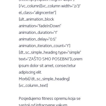
[/vc_column][vc_column width=”2/3”
el_class=”aligncenter”]
[ult_animation_block
animation=”fadeInDown”
animation_duration=”1”
animation_delay=”0.5”
animation_iteration_count=”1”]
[dt_sc_simple_heading type=”simple”
text=”ZAŠTO SMO POSEBNI”]Lorem
ipsum dolor sit amet, consectetur
adipiscing elit.
Morbi[/dt_sc_simple_heading]
[vc_column_text]
Posjedujemo fitness opremu koja se
sastoji od infracrvene vakum