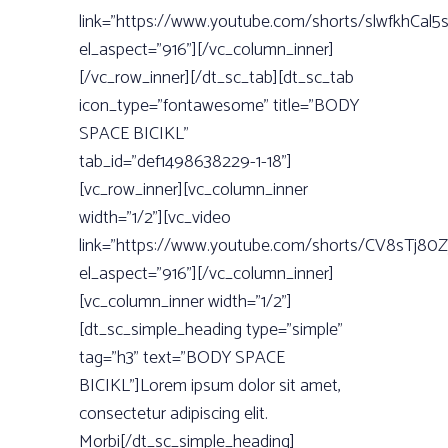
link=”https://www.youtube.com/shorts/slwfkhCal5s
el_aspect=”916”][/vc_column_inner]
[/vc_row_inner][/dt_sc_tab][dt_sc_tab
icon_type=”fontawesome” title=”BODY
SPACE BICIKL”
tab_id=”def1498638229-1-18”]
[vc_row_inner][vc_column_inner
width=”1/2”][vc_video
link=”https://www.youtube.com/shorts/CV8sTj80Z
el_aspect=”916”][/vc_column_inner]
[vc_column_inner width=”1/2”]
[dt_sc_simple_heading type=”simple”
tag=”h3” text=”BODY SPACE
BICIKL”]Lorem ipsum dolor sit amet,
consectetur adipiscing elit.
Morbi[/dt_sc_simple_heading]