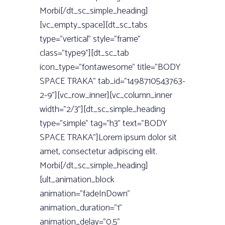
Morbi[/dt_sc_simple_heading]
[vc_empty_space][dt_sc_tabs
type=”vertical” style=”frame”
class=”type9”][dt_sc_tab
icon_type=”fontawesome” title=”BODY
SPACE TRAKA” tab_id=”1498710543763-
2-9”][vc_row_inner][vc_column_inner
width=”2/3”][dt_sc_simple_heading
type=”simple” tag=”h3” text=”BODY
SPACE TRAKA”]Lorem ipsum dolor sit
amet, consectetur adipiscing elit.
Morbi[/dt_sc_simple_heading]
[ult_animation_block
animation=”fadeInDown”
animation_duration=”1”
animation_delay=”0.5”