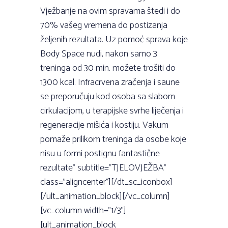
Vježbanje na ovim spravama štedi i do
70% vašeg vremena do postizanja
željenih rezultata. Uz pomoć sprava koje
Body Space nudi, nakon samo 3
treninga od 30 min. možete trošiti do
1300 kcal. Infracrvena zračenja i saune
se preporučuju kod osoba sa slabom
cirkulacijom, u terapijske svrhe liječenja i
regeneracije mišića i kostiju. Vakum
pomaže prilikom treninga da osobe koje
nisu u formi postignu fantastične
rezultate” subtitle=”TJELOVJEŽBA”
class=”aligncenter”][/dt_sc_iconbox]
[/ult_animation_block][/vc_column]
[vc_column width=”1/3”]
[ult_animation_block