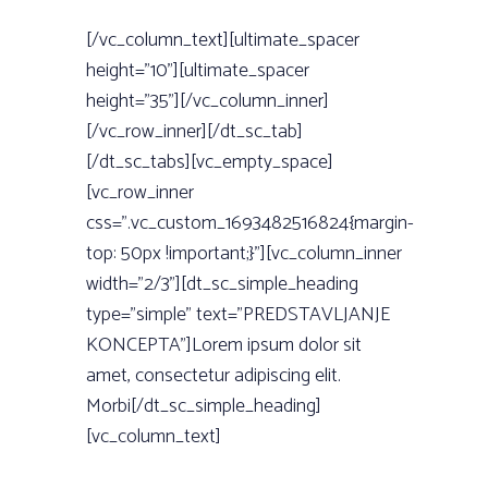
[/vc_column_text][ultimate_spacer
height=”10”][ultimate_spacer
height=”35”][/vc_column_inner]
[/vc_row_inner][/dt_sc_tab]
[/dt_sc_tabs][vc_empty_space]
[vc_row_inner
css=”.vc_custom_1693482516824{margin-
top: 50px !important;}”][vc_column_inner
width=”2/3”][dt_sc_simple_heading
type=”simple” text=”PREDSTAVLJANJE
KONCEPTA”]Lorem ipsum dolor sit
amet, consectetur adipiscing elit.
Morbi[/dt_sc_simple_heading]
[vc_column_text]