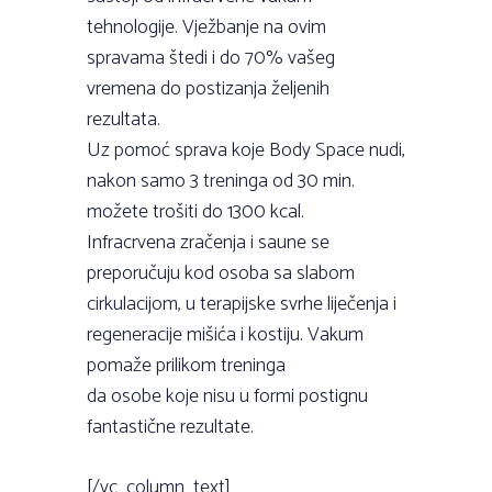
tehnologije. Vježbanje na ovim
spravama štedi i do 70% vašeg
vremena do postizanja željenih
rezultata.
Uz pomoć sprava koje Body Space nudi,
nakon samo 3 treninga od 30 min.
možete trošiti do 1300 kcal.
Infracrvena zračenja i saune se
preporučuju kod osoba sa slabom
cirkulacijom, u terapijske svrhe liječenja i
regeneracije mišića i kostiju. Vakum
pomaže prilikom treninga
da osobe koje nisu u formi postignu
fantastične rezultate.
[/vc_column_text]