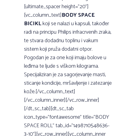
[ultimate_spacer height=”20”]
[vc_column_text]
BODY SPACE
BICIKL
koji se nalazi u kapsuli, također
radi na principu Philips infracrvenih zraka,
te stvara dodadnu toplinu i vakum
sistem koji pruža dodatni otpor.
Pogodan je za one koji imaju bolove u
leđima te ljude s viškom kilograma.
Specijaliziran je za sagorjevanje masti,
sticanje kondicije, mršavljenje i zatezanje
kože.[/vc_column_text]
[/vc_column_inner][/vc_row_inner]
[/dt_sc_tab][dt_sc_tab
icon_type=”fontawesome” title=”BODY
SPACE ROLL” tab_id=”1498710548636-
3-10”][vc_row_inner][vc_column_inner