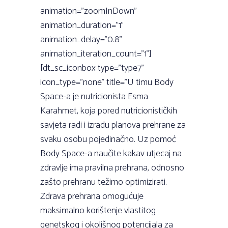
animation=”zoomInDown”
animation_duration=”1”
animation_delay=”0.8”
animation_iteration_count=”1”]
[dt_sc_iconbox type=”type7”
icon_type=”none” title=”U timu Body
Space-a je nutricionista Esma
Karahmet, koja pored nutricionističkih
savjeta radi i izradu planova prehrane za
svaku osobu pojedinačno. Uz pomoć
Body Space-a naučite kakav utjecaj na
zdravlje ima pravilna prehrana, odnosno
zašto prehranu težimo optimizirati.
Zdrava prehrana omogućuje
maksimalno korištenje vlastitog
genetskog i okolišnog potencijala za