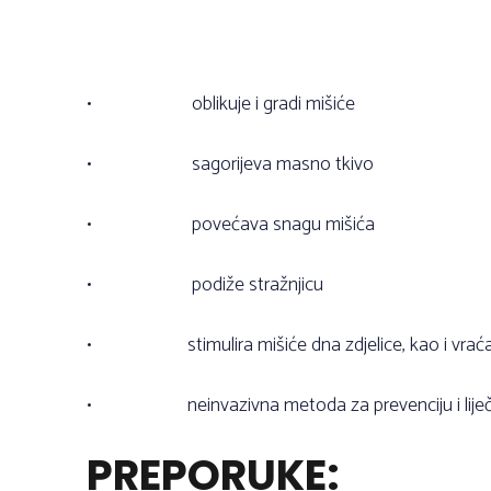
•
oblikuje i gradi mišiće
•
sagorijeva masno tkivo
•
povećava snagu mišića
•
podiže stražnjicu
•
stimulira mišiće dna zdjelice, kao i vr
•
neinvazivna metoda za prevenciju i liječ
PREPORUKE: