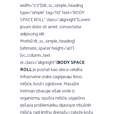
width=”1/2”][dt_sc_simple_heading
type=”simple” tag=”h3” text=”BODY
SPACE ROLL” class=”alignright”]Lorem
ipsum dolor sit amet, consectetur
adipiscing elit.
Morbi[/dt_sc_simple_heading]
[ultimate_spacer height=”40”]
[vc_column_text
el_class=”alignright”]
BODY SPACE
ROLL
je poznat kao ubica celulita.
Infracrvene zrake zagrijavaju tkivo,
mišiće, kosti i zglobove. Masažni
tretman izbacuje višak vode iz
organizma, opušta mišiće, uspješno
rješava problematiku dijastaze trbušnih
mišića, radi limfnu drenažu i zateže kožu.