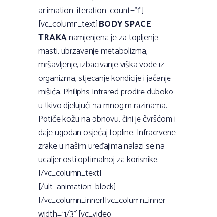
animation_iteration_count=”1”]
[vc_column_text]
BODY SPACE
TRAKA
namjenjena je za topljenje
masti, ubrzavanje metabolizma,
mršavljenje, izbacivanje viška vode iz
organizma, stjecanje kondicije i jačanje
mišića. Philiphs Infrared prodire duboko
u tkivo djelujući na mnogim razinama.
Potiče kožu na obnovu, čini je čvršćom i
daje ugodan osjećaj topline. Infracrvene
zrake u našim uređajima nalazi se na
udaljenosti optimalnoj za korisnike.
[/vc_column_text]
[/ult_animation_block]
[/vc_column_inner][vc_column_inner
width=”1/3”][vc_video