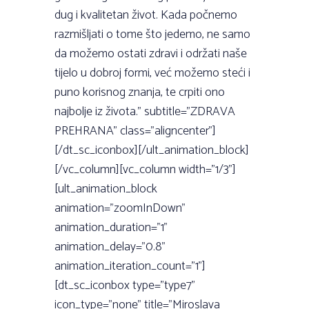
dug i kvalitetan život. Kada počnemo
razmišljati o tome što jedemo, ne samo
da možemo ostati zdravi i održati naše
tijelo u dobroj formi, već možemo steći i
puno korisnog znanja, te crpiti ono
najbolje iz života.” subtitle=”ZDRAVA
PREHRANA” class=”aligncenter”]
[/dt_sc_iconbox][/ult_animation_block]
[/vc_column][vc_column width=”1/3”]
[ult_animation_block
animation=”zoomInDown”
animation_duration=”1”
animation_delay=”0.8”
animation_iteration_count=”1”]
[dt_sc_iconbox type=”type7”
icon_type=”none” title=”Miroslava