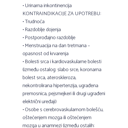
• Urinarna inkontinencija
KONTRAINDIKACIJE ZA UPOTREBU:
• Trudnoća
• Razdoblje dojenja
• Postporođajno razdoblje
• Menstruacija na dan tretmana –
opasnost od krvarenja
• Bolesti srca i kardiovaskularne bolesti
(između ostalog: slabo srce, koronarna
bolest srca, ateroskleroza,
nekontrolirana hipertenzija, ugrađena
premosnica, pejsmejkeri ili drugi ugrađeni
električni uređaji)
• Osobe s cerebrovaskularnom bolešću,
oštećenjem mozga ili oštećenjem
mozga u anamnezi (između ostalih: