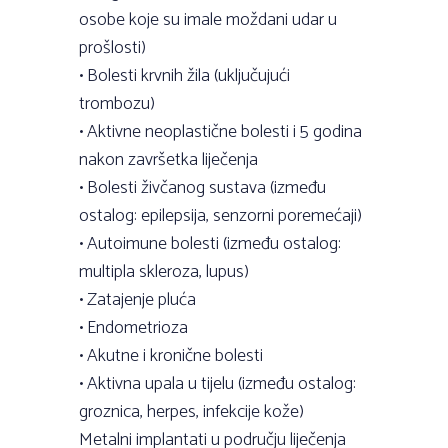
osobe koje su imale moždani udar u
prošlosti)
• Bolesti krvnih žila (uključujući
trombozu)
• Aktivne neoplastične bolesti i 5 godina
nakon završetka liječenja
• Bolesti živčanog sustava (između
ostalog: epilepsija, senzorni poremećaji)
• Autoimune bolesti (između ostalog:
multipla skleroza, lupus)
• Zatajenje pluća
• Endometrioza
• Akutne i kronične bolesti
• Aktivna upala u tijelu (između ostalog:
groznica, herpes, infekcije kože)
Metalni implantati u području liječenja