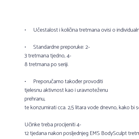
•
Učestalost i količina tretmana ovisi o individual
•
Standardne preporuke: 2-
3 tretmana tjedno, 4-
8 tretmana po seriji.
•
Preporučamo također provoditi
tjelesnu aktivnost kao i uravnoteženu
prehranu,
te konzumirati cca. 2,5 litara vode dnevno, kako bi se
Učinke treba procijeniti 4-
12 tjedana nakon posljednjeg EMS BodySculpt tre