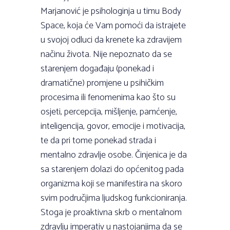
Marjanović je psihologinja u timu Body
Space, koja će Vam pomoći da istrajete
u svojoj odluci da krenete ka zdravijem
načinu života. Nije nepoznato da se
starenjem događaju (ponekad i
dramatične) promjene u psihičkim
procesima ili fenomenima kao što su
osjeti, percepcija, mišljenje, pamćenje,
inteligencija, govor, emocije i motivacija,
te da pri tome ponekad strada i
mentalno zdravlje osobe. Činjenica je da
sa starenjem dolazi do općenitog pada
organizma koji se manifestira na skoro
svim područjima ljudskog funkcioniranja.
Stoga je proaktivna skrb o mentalnom
zdravlju imperativ u nastojanjima da se