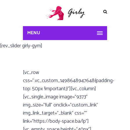
MENU
[rev_slider girly-gym]
[vc_row
css=”.vc_custom_1498648947648{padding-
top: 50px !important;}”][vc_column]
[vc_single_image image=”9373”
img_size=”full” onclick=”custom_link”
img_link_target=”_blank” css=””
link=”https://body-space.ba/lp”]
[vc_empty_space height=”40px”]