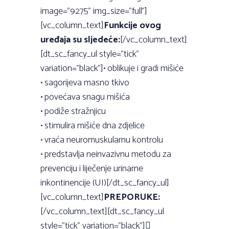
image=”9275” img_size=”full”]
[vc_column_text]
Funkcije ovog
uređaja su sljedeće:
[/vc_column_text]
[dt_sc_fancy_ul style=”tick”
variation=”black”]• oblikuje i gradi mišiće
• sagorijeva masno tkivo
• povećava snagu mišića
• podiže stražnjicu
• stimulira mišiće dna zdjelice
• vraća neuromuskularnu kontrolu
• predstavlja neinvazivnu metodu za
prevenciju i liječenje urinarne
inkontinencije (UI)[/dt_sc_fancy_ul]
[vc_column_text]
PREPORUKE:
[/vc_column_text][dt_sc_fancy_ul
style=”tick” variation=”black”]