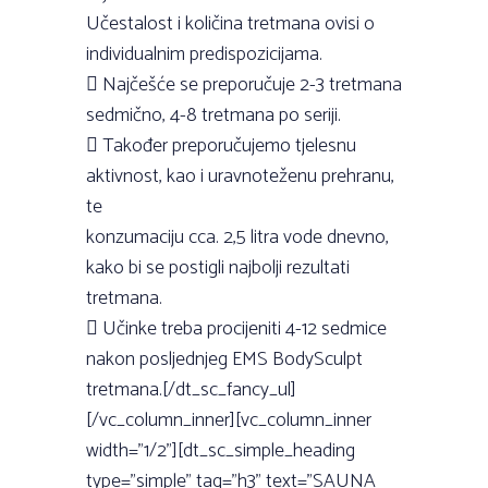
Učestalost i količina tretmana ovisi o
individualnim predispozicijama.
 Najčešće se preporučuje 2-3 tretmana
sedmično, 4-8 tretmana po seriji.
 Također preporučujemo tjelesnu
aktivnost, kao i uravnoteženu prehranu,
te
konzumaciju cca. 2,5 litra vode dnevno,
kako bi se postigli najbolji rezultati
tretmana.
 Učinke treba procijeniti 4-12 sedmice
nakon posljednjeg EMS BodySculpt
tretmana.[/dt_sc_fancy_ul]
[/vc_column_inner][vc_column_inner
width=”1/2”][dt_sc_simple_heading
type=”simple” tag=”h3” text=”SAUNA