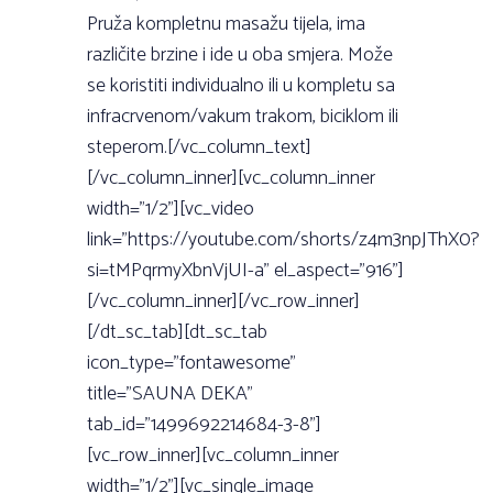
Pruža kompletnu masažu tijela, ima
različite brzine i ide u oba smjera. Može
se koristiti individualno ili u kompletu sa
infracrvenom/vakum trakom, biciklom ili
steperom.[/vc_column_text]
[/vc_column_inner][vc_column_inner
width=”1/2”][vc_video
link=”https://youtube.com/shorts/z4m3npJThX0?
si=tMPqrmyXbnVjUI-a” el_aspect=”916”]
[/vc_column_inner][/vc_row_inner]
[/dt_sc_tab][dt_sc_tab
icon_type=”fontawesome”
title=”SAUNA DEKA”
tab_id=”1499692214684-3-8”]
[vc_row_inner][vc_column_inner
width=”1/2”][vc_single_image