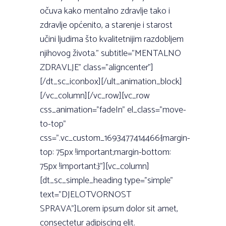
očuva kako mentalno zdravlje tako i
zdravlje općenito, a starenje i starost
učini ljudima što kvalitetnijim razdobljem
njihovog života.” subtitle=”MENTALNO
ZDRAVLJE” class=”aligncenter”]
[/dt_sc_iconbox][/ult_animation_block]
[/vc_column][/vc_row][vc_row
css_animation=”fadeIn” el_class=”move-
to-top”
css=”.vc_custom_1693477414466{margin-
top: 75px !important;margin-bottom:
75px !important;}”][vc_column]
[dt_sc_simple_heading type=”simple”
text=”DJELOTVORNOST
SPRAVA”]Lorem ipsum dolor sit amet,
consectetur adipiscing elit.