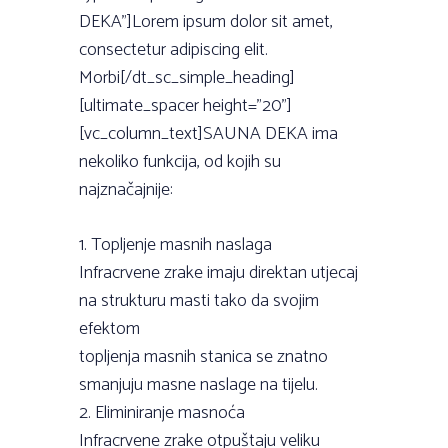
DEKA”]Lorem ipsum dolor sit amet,
consectetur adipiscing elit.
Morbi[/dt_sc_simple_heading]
[ultimate_spacer height=”20”]
[vc_column_text]SAUNA DEKA ima
nekoliko funkcija, od kojih su
najznačajnije:
1. Topljenje masnih naslaga
Infracrvene zrake imaju direktan utjecaj
na strukturu masti tako da svojim
efektom
topljenja masnih stanica se znatno
smanjuju masne naslage na tijelu.
2. Eliminiranje masnoća
Infracrvene zrake otpuštaju veliku