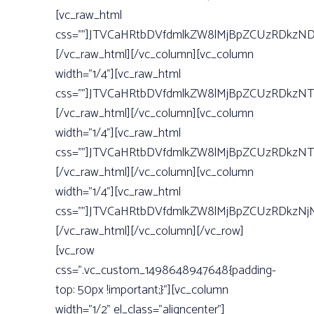
[vc_raw_html
css=””]JTVCaHRtbDVfdmlkZW8lMjBpZCUzRDkzN
[/vc_raw_html][/vc_column][vc_column
width=”1/4”][vc_raw_html
css=””]JTVCaHRtbDVfdmlkZW8lMjBpZCUzRDkzN
[/vc_raw_html][/vc_column][vc_column
width=”1/4”][vc_raw_html
css=””]JTVCaHRtbDVfdmlkZW8lMjBpZCUzRDkzN
[/vc_raw_html][/vc_column][vc_column
width=”1/4”][vc_raw_html
css=””]JTVCaHRtbDVfdmlkZW8lMjBpZCUzRDkzN
[/vc_raw_html][/vc_column][/vc_row]
[vc_row
css=”.vc_custom_1498648947648{padding-
top: 50px !important;}”][vc_column
width=”1/2” el_class=”aligncenter”]