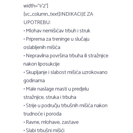
width=”1/2”]
[vc_column_text]INDIKACIJE ZA
UPOTREBU:
• Mlohav nemišićav trbuh i struk
• Priprema za treninge u slučaju
oslabljenih mišića
• Nepravilna površina trbuha ili stražnjice
nakon liposukcije
• Skupljanje i slabost mišića uzrokovano
godinama
• Male naslage masti u predjelu
stražnjice, struka i trbuha
• Strije u području trbušnih mišića nakon
trudnoće i poroda
• Ravne, mlohave, zastave
• Slabi trbušni mišići