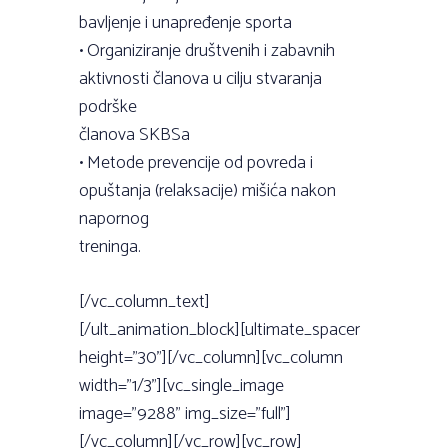
bavljenje i unapređenje sporta
• Organiziranje društvenih i zabavnih
aktivnosti članova u cilju stvaranja
podrške
članova SKBSa
• Metode prevencije od povreda i
opuštanja (relaksacije) mišića nakon
napornog
treninga.
[/vc_column_text]
[/ult_animation_block][ultimate_spacer
height=”30”][/vc_column][vc_column
width=”1/3”][vc_single_image
image=”9288” img_size=”full”]
[/vc_column][/vc_row][vc_row]