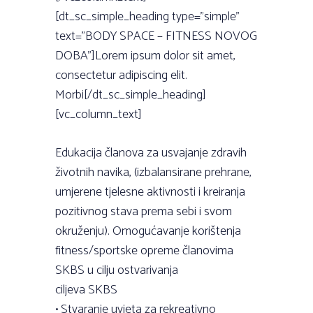
[dt_sc_simple_heading type=”simple”
text=”BODY SPACE – FITNESS NOVOG
DOBA”]Lorem ipsum dolor sit amet,
consectetur adipiscing elit.
Morbi[/dt_sc_simple_heading]
[vc_column_text]
Edukacija članova za usvajanje zdravih
životnih navika, (izbalansirane prehrane,
umjerene tjelesne aktivnosti i kreiranja
pozitivnog stava prema sebi i svom
okruženju). Omogućavanje korištenja
fitness/sportske opreme članovima
SKBS u cilju ostvarivanja
ciljeva SKBS
• Stvaranje uvjeta za rekreativno