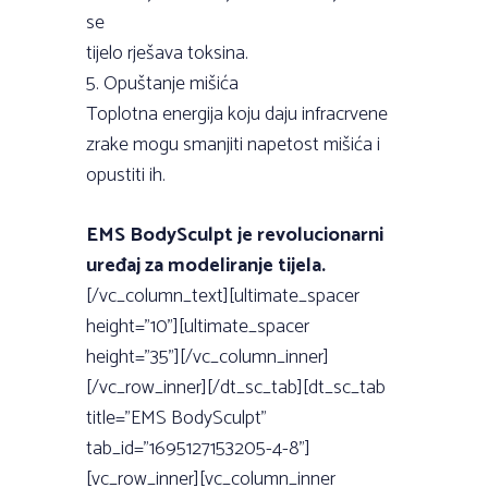
se
tijelo rješava toksina.
5. Opuštanje mišića
Toplotna energija koju daju infracrvene
zrake mogu smanjiti napetost mišića i
opustiti ih.
EMS BodySculpt je revolucionarni
uređaj za modeliranje tijela.
[/vc_column_text][ultimate_spacer
height=”10”][ultimate_spacer
height=”35”][/vc_column_inner]
[/vc_row_inner][/dt_sc_tab][dt_sc_tab
title=”EMS BodySculpt”
tab_id=”1695127153205-4-8”]
[vc_row_inner][vc_column_inner