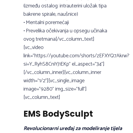
(između ostalog: intrauterini uložak tipa
bakrene spirale, naušnice)
• Mentalni poremećaji
• Prevelika očekivanja u opsegu učinaka
ovog tretmana[/vc_column_text]
[vc_video
link=”https://youtube.com/shorts/zEFXYQ7Akrw?
si=Y_RyhS8CniYJ1EKp” el_aspect=”34”]
[/vc_column_inner][vc_column_inner
width=”1/2”][vc_single_image
image=”9280” img_size=”full”]
[vc_column_text]
EMS BodySculpt
Revolucionarni uređaj za modeliranje tijela