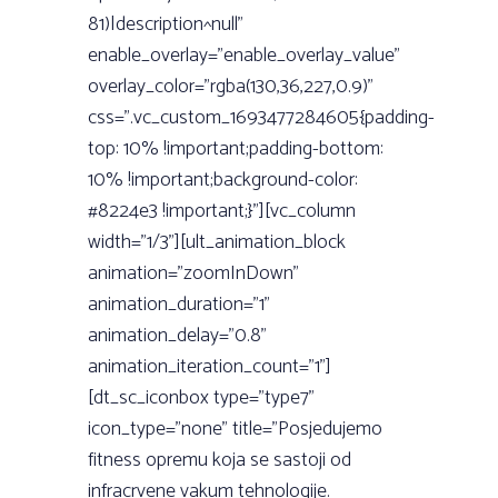
81)|description^null”
enable_overlay=”enable_overlay_value”
overlay_color=”rgba(130,36,227,0.9)”
css=”.vc_custom_1693477284605{padding-
top: 10% !important;padding-bottom:
10% !important;background-color:
#8224e3 !important;}”][vc_column
width=”1/3”][ult_animation_block
animation=”zoomInDown”
animation_duration=”1”
animation_delay=”0.8”
animation_iteration_count=”1”]
[dt_sc_iconbox type=”type7”
icon_type=”none” title=”Posjedujemo
fitness opremu koja se sastoji od
infracrvene vakum tehnologije.