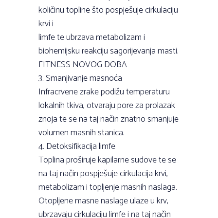
količinu topline što pospješuje cirkulaciju
krvi i
limfe te ubrzava metabolizam i
biohemijsku reakciju sagorijevanja masti.
FITNESS NOVOG DOBA
3. Smanjivanje masnoća
Infracrvene zrake podižu temperaturu
lokalnih tkiva, otvaraju pore za prolazak
znoja te se na taj način znatno smanjuje
volumen masnih stanica.
4. Detoksifikacija limfe
Toplina proširuje kapilarne sudove te se
na taj način pospješuje cirkulacija krvi,
metabolizam i topljenje masnih naslaga.
Otopljene masne naslage ulaze u krv,
ubrzavaju cirkulaciju limfe i na taj način