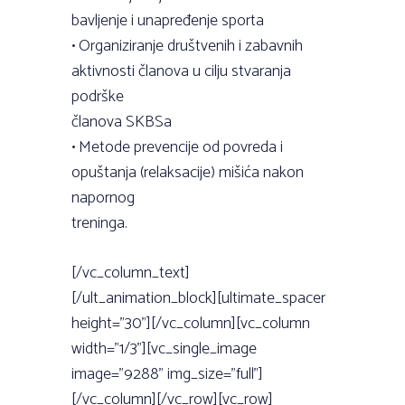
bavljenje i unapređenje sporta
• Organiziranje društvenih i zabavnih
aktivnosti članova u cilju stvaranja
podrške
članova SKBSa
• Metode prevencije od povreda i
opuštanja (relaksacije) mišića nakon
napornog
treninga.
[/vc_column_text]
[/ult_animation_block][ultimate_spacer
height=”30”][/vc_column][vc_column
width=”1/3”][vc_single_image
image=”9288” img_size=”full”]
[/vc_column][/vc_row][vc_row]