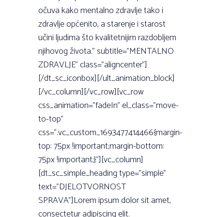
očuva kako mentalno zdravlje tako i
zdravlje općenito, a starenje i starost
učini ljudima što kvalitetnijim razdobljem
njihovog života.” subtitle=”MENTALNO
ZDRAVLJE” class=”aligncenter”]
[/dt_sc_iconbox][/ult_animation_block]
[/vc_column][/vc_row][vc_row
css_animation=”fadeIn” el_class=”move-
to-top”
css=”.vc_custom_1693477414466{margin-
top: 75px !important;margin-bottom:
75px !important;}”][vc_column]
[dt_sc_simple_heading type=”simple”
text=”DJELOTVORNOST
SPRAVA”]Lorem ipsum dolor sit amet,
consectetur adipiscing elit.