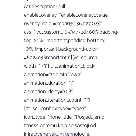
81)|description^null”
enable_overlay=”enable_overlay_value”
overlay_color=”rgba(130,36,227,0.9)”
css=”.vc_custom_1693477284605{padding-
top: 10% !important;padding-bottom:
10% !important;background-color:
#8224e3 !important;}”][vc_column
width=”1/3”][ult_animation_block
animation=”zoomInDown”
animation_duration=”1”
animation_delay=”0.8”
animation_iteration_count=”1”]
[dt_sc_iconbox type=”type7”
icon_type=”none” title=”Posjedujemo
fitness opremu koja se sastoji od
infracrvene vakum tehnologije.