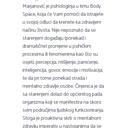
Marjanović je psihologinja u timu Body
Space, koja će Vam pomoći da istrajete
u svojoj odluci da krenete ka zdravijem
načinu života. Nije nepoznato da se
starenjem događaju (ponekad i
dramatične) promjene u psihičkim
procesima ili fenomenima kao što su
osjeti, percepcija, mišljenje, pamćenje,
inteligencija, govor, emocije i motivacija,
te da pri tome ponekad strada i
mentalno zdravlje osobe. Činjenica je da
sa starenjem dolazi do općenitog pada
organizma koji se manifestira na skoro
svim područjima ljudskog funkcioniranja.
Stoga je proaktivna skrb o mentalnom
zdravlju imperativ u nastojanjima da se