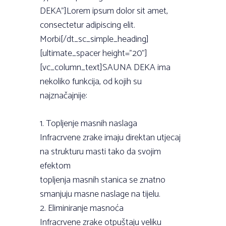
DEKA”]Lorem ipsum dolor sit amet,
consectetur adipiscing elit.
Morbi[/dt_sc_simple_heading]
[ultimate_spacer height=”20”]
[vc_column_text]SAUNA DEKA ima
nekoliko funkcija, od kojih su
najznačajnije:
1. Topljenje masnih naslaga
Infracrvene zrake imaju direktan utjecaj
na strukturu masti tako da svojim
efektom
topljenja masnih stanica se znatno
smanjuju masne naslage na tijelu.
2. Eliminiranje masnoća
Infracrvene zrake otpuštaju veliku