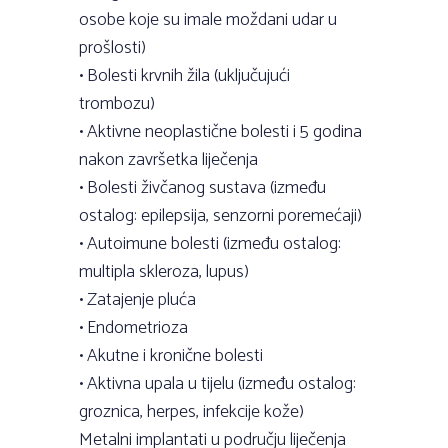
osobe koje su imale moždani udar u
prošlosti)
• Bolesti krvnih žila (uključujući
trombozu)
• Aktivne neoplastične bolesti i 5 godina
nakon završetka liječenja
• Bolesti živčanog sustava (između
ostalog: epilepsija, senzorni poremećaji)
• Autoimune bolesti (između ostalog:
multipla skleroza, lupus)
• Zatajenje pluća
• Endometrioza
• Akutne i kronične bolesti
• Aktivna upala u tijelu (između ostalog:
groznica, herpes, infekcije kože)
Metalni implantati u području liječenja