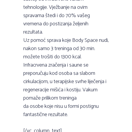
tehnologije. Vježbanje na ovim
spravama štedi i do 70% vašeg
vremena do postizanja željenih
rezultata.
Uz pomoć sprava koje Body Space nudi,
nakon samo 3 treninga od 30 min.
možete trošiti do 1300 kcal.
Infracrvena zračenja i saune se
preporučuju kod osoba sa slabom
cirkulacijom, u terapijske svrhe liječenja i
regeneracije mišića i kostiju. Vakum
pomaže prilikom treninga
da osobe koje nisu u formi postignu
fantastične rezultate.
[/vc_column_text]