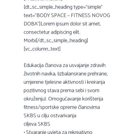
[dt_sc_simple_heading type=”simple”
text=”BODY SPACE – FITNESS NOVOG
DOBA”]Lorem ipsum dolor sit amet,
consectetur adipiscing elit.
Morbi[/dt_sc_simple_heading]
[vc_column_text]
Edukacija članova za usvajanje zdravih
životnih navika, (izbalansirane prehrane,
umjerene tjelesne aktivnosti i kreiranja
pozitivnog stava prema sebi i svom
okruženju). Omogućavanje korištenja
fitness/sportske opreme članovima
SKBS u cilju ostvarivanja
ciljeva SKBS
• Stvaranje uvjeta za rekreativno