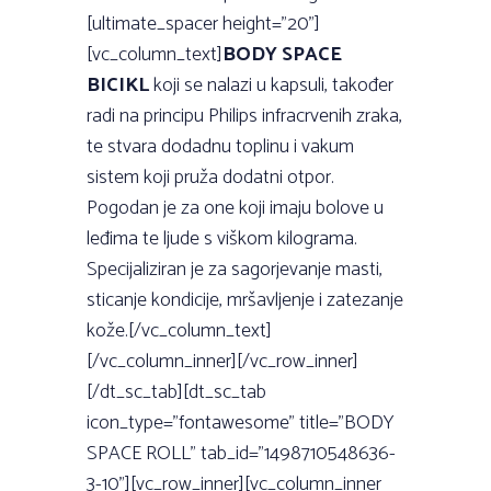
[ultimate_spacer height=”20”]
[vc_column_text]
BODY SPACE
BICIKL
koji se nalazi u kapsuli, također
radi na principu Philips infracrvenih zraka,
te stvara dodadnu toplinu i vakum
sistem koji pruža dodatni otpor.
Pogodan je za one koji imaju bolove u
leđima te ljude s viškom kilograma.
Specijaliziran je za sagorjevanje masti,
sticanje kondicije, mršavljenje i zatezanje
kože.[/vc_column_text]
[/vc_column_inner][/vc_row_inner]
[/dt_sc_tab][dt_sc_tab
icon_type=”fontawesome” title=”BODY
SPACE ROLL” tab_id=”1498710548636-
3-10”][vc_row_inner][vc_column_inner