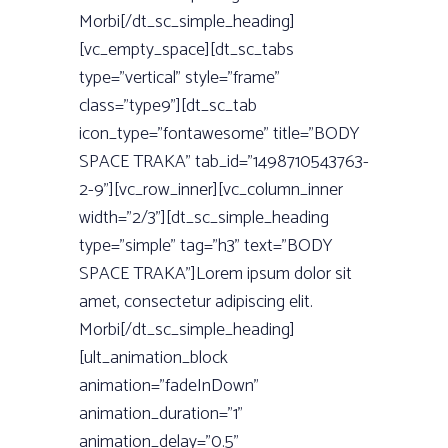
Morbi[/dt_sc_simple_heading]
[vc_empty_space][dt_sc_tabs
type=”vertical” style=”frame”
class=”type9”][dt_sc_tab
icon_type=”fontawesome” title=”BODY
SPACE TRAKA” tab_id=”1498710543763-
2-9”][vc_row_inner][vc_column_inner
width=”2/3”][dt_sc_simple_heading
type=”simple” tag=”h3” text=”BODY
SPACE TRAKA”]Lorem ipsum dolor sit
amet, consectetur adipiscing elit.
Morbi[/dt_sc_simple_heading]
[ult_animation_block
animation=”fadeInDown”
animation_duration=”1”
animation_delay=”0.5”