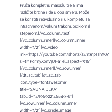
Pruža kompletnu masažu tijela, ima
različite brzine i ide u oba smjera. Može
se koristiti individualno ili u kompletu sa
infracrvenom/vakum trakom, biciklom ili
steperom.[/vc_column_text]
[/vc_column_inner][vc_column_inner
width=”1/2”][vc_video
link=”https://youtube.com/shorts/z4m3npJThX0?
si=tMPqrmyXbnVjUI-a” el_aspect=”916”]
[/vc_column_inner][/vc_row_inner]
[/dt_sc_tab][dt_sc_tab
icon_type=”fontawesome”
title=”SAUNA DEKA”
tab_id=”1499692214684-3-8”]
[vc_row_inner][vc_column_inner
width=”1/2”][vc_single_image