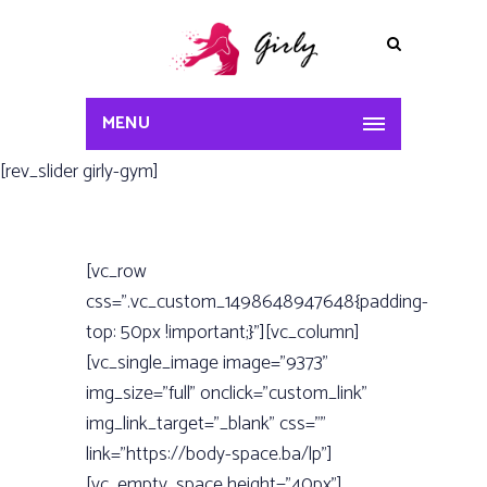
MENU
[rev_slider girly-gym]
[vc_row
css=”.vc_custom_1498648947648{padding-
top: 50px !important;}”][vc_column]
[vc_single_image image=”9373”
img_size=”full” onclick=”custom_link”
img_link_target=”_blank” css=””
link=”https://body-space.ba/lp”]
[vc_empty_space height=”40px”]