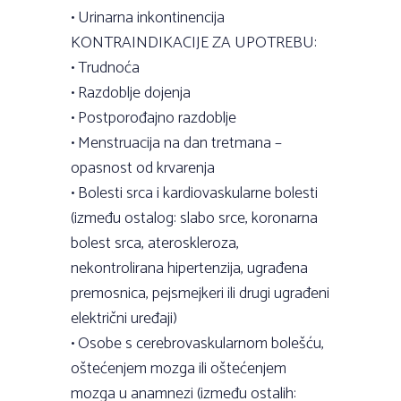
• Urinarna inkontinencija
KONTRAINDIKACIJE ZA UPOTREBU:
• Trudnoća
• Razdoblje dojenja
• Postporođajno razdoblje
• Menstruacija na dan tretmana –
opasnost od krvarenja
• Bolesti srca i kardiovaskularne bolesti
(između ostalog: slabo srce, koronarna
bolest srca, ateroskleroza,
nekontrolirana hipertenzija, ugrađena
premosnica, pejsmejkeri ili drugi ugrađeni
električni uređaji)
• Osobe s cerebrovaskularnom bolešću,
oštećenjem mozga ili oštećenjem
mozga u anamnezi (između ostalih: