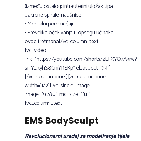
(između ostalog: intrauterini uložak tipa
bakrene spirale, naušnice)
• Mentalni poremećaji
• Prevelika očekivanja u opsegu učinaka
ovog tretmana[/vc_column_text]
[vc_video
link=”https://youtube.com/shorts/zEFXYQ7Akrw?
si=Y_RyhS8CniYJ1EKp” el_aspect=”34”]
[/vc_column_inner][vc_column_inner
width=”1/2”][vc_single_image
image=”9280” img_size=”full”]
[vc_column_text]
EMS BodySculpt
Revolucionarni uređaj za modeliranje tijela