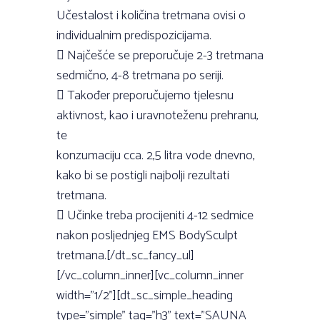
Učestalost i količina tretmana ovisi o
individualnim predispozicijama.
 Najčešće se preporučuje 2-3 tretmana
sedmično, 4-8 tretmana po seriji.
 Također preporučujemo tjelesnu
aktivnost, kao i uravnoteženu prehranu,
te
konzumaciju cca. 2,5 litra vode dnevno,
kako bi se postigli najbolji rezultati
tretmana.
 Učinke treba procijeniti 4-12 sedmice
nakon posljednjeg EMS BodySculpt
tretmana.[/dt_sc_fancy_ul]
[/vc_column_inner][vc_column_inner
width=”1/2”][dt_sc_simple_heading
type=”simple” tag=”h3” text=”SAUNA