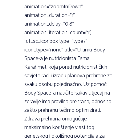
animation=”zoomInDown”
animation_duration=”1”
animation_delay=”0.8”
animation_iteration_count=”1”]
[dt_sc_iconbox type=”type7”
icon_type=”none” title=”U timu Body
Space-a je nutricionista Esma
Karahmet, koja pored nutricionističkih
savjeta radi i izradu planova prehrane za
svaku osobu pojedinačno. Uz pomoć
Body Space-a naučite kakav utjecaj na
zdravlje ima pravilna prehrana, odnosno
zašto prehranu težimo optimizirati.
Zdrava prehrana omogućuje
maksimalno korištenje vlastitog
genetskog i okolišnog potencijala za