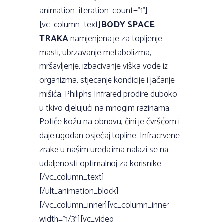
animation_iteration_count=”1”]
[vc_column_text]
BODY SPACE
TRAKA
namjenjena je za topljenje
masti, ubrzavanje metabolizma,
mršavljenje, izbacivanje viška vode iz
organizma, stjecanje kondicije i jačanje
mišića. Philiphs Infrared prodire duboko
u tkivo djelujući na mnogim razinama.
Potiče kožu na obnovu, čini je čvršćom i
daje ugodan osjećaj topline. Infracrvene
zrake u našim uređajima nalazi se na
udaljenosti optimalnoj za korisnike.
[/vc_column_text]
[/ult_animation_block]
[/vc_column_inner][vc_column_inner
width=”1/3”][vc_video