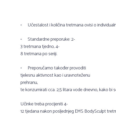
•
Učestalost i količina tretmana ovisi o individual
•
Standardne preporuke: 2-
3 tretmana tjedno, 4-
8 tretmana po seriji.
•
Preporučamo također provoditi
tjelesnu aktivnost kao i uravnoteženu
prehranu,
te konzumirati cca. 2,5 litara vode dnevno, kako bi se
Učinke treba procijeniti 4-
12 tjedana nakon posljednjeg EMS BodySculpt tre