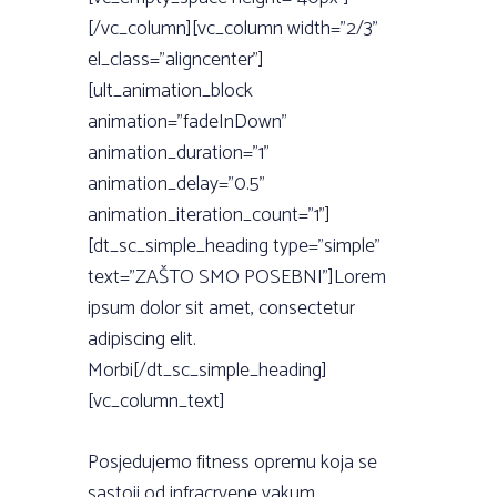
[/vc_column][vc_column width=”2/3”
el_class=”aligncenter”]
[ult_animation_block
animation=”fadeInDown”
animation_duration=”1”
animation_delay=”0.5”
animation_iteration_count=”1”]
[dt_sc_simple_heading type=”simple”
text=”ZAŠTO SMO POSEBNI”]Lorem
ipsum dolor sit amet, consectetur
adipiscing elit.
Morbi[/dt_sc_simple_heading]
[vc_column_text]
Posjedujemo fitness opremu koja se
sastoji od infracrvene vakum