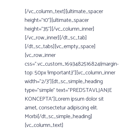
[/vc_column_text][ultimate_spacer
height=”10”][ultimate_spacer
height=”35”][/vc_column_inner]
[/vc_row_inner][/dt_sc_tab]
[/dt_sc_tabs][vc_empty_space]
[vc_row_inner
css=”.vc_custom_1693482516824{margin-
top: 50px !important;}”][vc_column_inner
width=”2/3”][dt_sc_simple_heading
type=”simple” text=”PREDSTAVLJANJE
KONCEPTA”]Lorem ipsum dolor sit
amet, consectetur adipiscing elit.
Morbi[/dt_sc_simple_heading]
[vc_column_text]