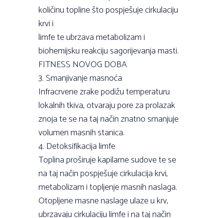
količinu topline što pospješuje cirkulaciju
krvi i
limfe te ubrzava metabolizam i
biohemijsku reakciju sagorijevanja masti.
FITNESS NOVOG DOBA
3. Smanjivanje masnoća
Infracrvene zrake podižu temperaturu
lokalnih tkiva, otvaraju pore za prolazak
znoja te se na taj način znatno smanjuje
volumen masnih stanica.
4. Detoksifikacija limfe
Toplina proširuje kapilarne sudove te se
na taj način pospješuje cirkulacija krvi,
metabolizam i topljenje masnih naslaga.
Otopljene masne naslage ulaze u krv,
ubrzavaju cirkulaciju limfe i na taj način