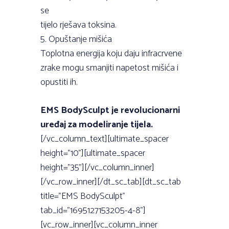
se
tijelo rješava toksina.
5. Opuštanje mišića
Toplotna energija koju daju infracrvene
zrake mogu smanjiti napetost mišića i
opustiti ih.
EMS BodySculpt je revolucionarni
uređaj za modeliranje tijela.
[/vc_column_text][ultimate_spacer
height=”10”][ultimate_spacer
height=”35”][/vc_column_inner]
[/vc_row_inner][/dt_sc_tab][dt_sc_tab
title=”EMS BodySculpt”
tab_id=”1695127153205-4-8”]
[vc_row_inner][vc_column_inner