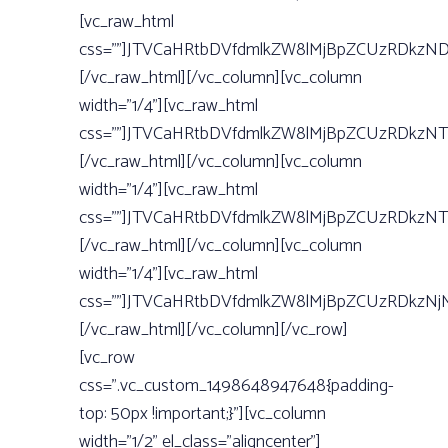
[vc_raw_html
css=””]JTVCaHRtbDVfdmlkZW8lMjBpZCUzRDkzN
[/vc_raw_html][/vc_column][vc_column
width=”1/4”][vc_raw_html
css=””]JTVCaHRtbDVfdmlkZW8lMjBpZCUzRDkzN
[/vc_raw_html][/vc_column][vc_column
width=”1/4”][vc_raw_html
css=””]JTVCaHRtbDVfdmlkZW8lMjBpZCUzRDkzN
[/vc_raw_html][/vc_column][vc_column
width=”1/4”][vc_raw_html
css=””]JTVCaHRtbDVfdmlkZW8lMjBpZCUzRDkzN
[/vc_raw_html][/vc_column][/vc_row]
[vc_row
css=”.vc_custom_1498648947648{padding-
top: 50px !important;}”][vc_column
width=”1/2” el_class=”aligncenter”]