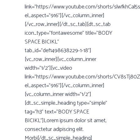
link=”https://www.youtube.com/shorts/slwfkhCal5s
el_aspect=”916”][/vc_column_inner]
[/vc_row_inner][/dt_sc_tab][dt_sc_tab
icon_type=”fontawesome” title=”BODY
SPACE BICIKL”
tab_id=”def1498638229-1-18”]
[vc_row_inner][vc_column_inner
width=”1/2”][vc_video
link=”https://www.youtube.com/shorts/CV8sTj80Z
el_aspect=”916”][/vc_column_inner]
[vc_column_inner width=”1/2”]
[dt_sc_simple_heading type=”simple”
tag=”h3” text=”BODY SPACE
BICIKL”]Lorem ipsum dolor sit amet,
consectetur adipiscing elit.
Morbi[/dt_sc_simple_heading]