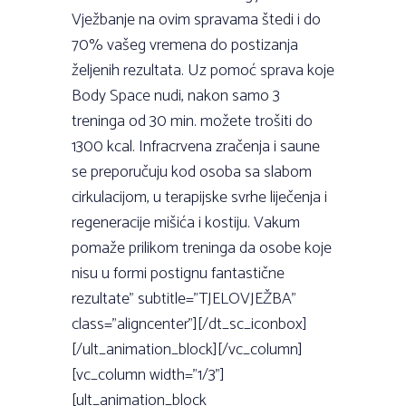
Vježbanje na ovim spravama štedi i do
70% vašeg vremena do postizanja
željenih rezultata. Uz pomoć sprava koje
Body Space nudi, nakon samo 3
treninga od 30 min. možete trošiti do
1300 kcal. Infracrvena zračenja i saune
se preporučuju kod osoba sa slabom
cirkulacijom, u terapijske svrhe liječenja i
regeneracije mišića i kostiju. Vakum
pomaže prilikom treninga da osobe koje
nisu u formi postignu fantastične
rezultate” subtitle=”TJELOVJEŽBA”
class=”aligncenter”][/dt_sc_iconbox]
[/ult_animation_block][/vc_column]
[vc_column width=”1/3”]
[ult_animation_block