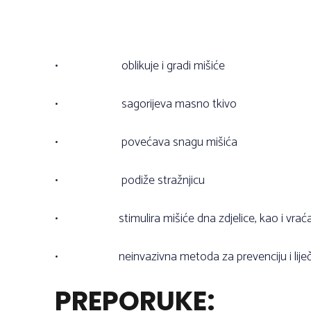
•
oblikuje i gradi mišiće
•
sagorijeva masno tkivo
•
povećava snagu mišića
•
podiže stražnjicu
•
stimulira mišiće dna zdjelice, kao i vr
•
neinvazivna metoda za prevenciju i liječ
PREPORUKE: