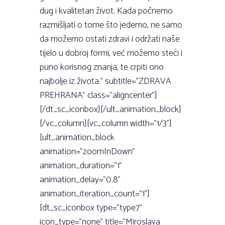
dug i kvalitetan život. Kada počnemo
razmišljati o tome što jedemo, ne samo
da možemo ostati zdravi i održati naše
tijelo u dobroj formi, već možemo steći i
puno korisnog znanja, te crpiti ono
najbolje iz života.” subtitle=”ZDRAVA
PREHRANA” class=”aligncenter”]
[/dt_sc_iconbox][/ult_animation_block]
[/vc_column][vc_column width=”1/3”]
[ult_animation_block
animation=”zoomInDown”
animation_duration=”1”
animation_delay=”0.8”
animation_iteration_count=”1”]
[dt_sc_iconbox type=”type7”
icon_type=”none” title=”Miroslava