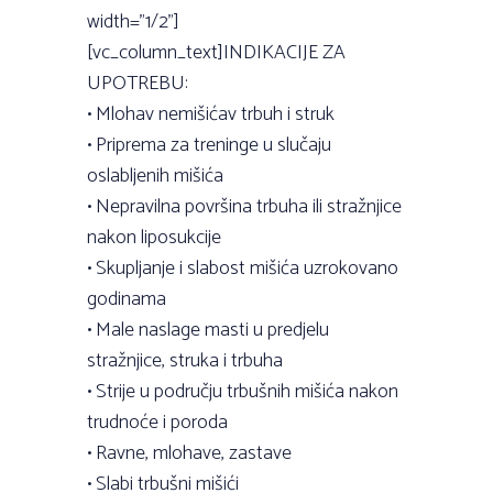
width=”1/2”]
[vc_column_text]INDIKACIJE ZA
UPOTREBU:
• Mlohav nemišićav trbuh i struk
• Priprema za treninge u slučaju
oslabljenih mišića
• Nepravilna površina trbuha ili stražnjice
nakon liposukcije
• Skupljanje i slabost mišića uzrokovano
godinama
• Male naslage masti u predjelu
stražnjice, struka i trbuha
• Strije u području trbušnih mišića nakon
trudnoće i poroda
• Ravne, mlohave, zastave
• Slabi trbušni mišići