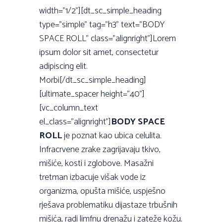
width=”1/2”][dt_sc_simple_heading
type=”simple” tag=”h3” text=”BODY
SPACE ROLL” class=”alignright”]Lorem
ipsum dolor sit amet, consectetur
adipiscing elit.
Morbi[/dt_sc_simple_heading]
[ultimate_spacer height=”40”]
[vc_column_text
el_class=”alignright”]
BODY SPACE
ROLL
je poznat kao ubica celulita.
Infracrvene zrake zagrijavaju tkivo,
mišiće, kosti i zglobove. Masažni
tretman izbacuje višak vode iz
organizma, opušta mišiće, uspješno
rješava problematiku dijastaze trbušnih
mišića, radi limfnu drenažu i zateže kožu.