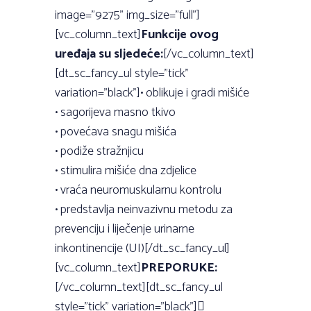
image=”9275” img_size=”full”]
[vc_column_text]
Funkcije ovog
uređaja su sljedeće:
[/vc_column_text]
[dt_sc_fancy_ul style=”tick”
variation=”black”]• oblikuje i gradi mišiće
• sagorijeva masno tkivo
• povećava snagu mišića
• podiže stražnjicu
• stimulira mišiće dna zdjelice
• vraća neuromuskularnu kontrolu
• predstavlja neinvazivnu metodu za
prevenciju i liječenje urinarne
inkontinencije (UI)[/dt_sc_fancy_ul]
[vc_column_text]
PREPORUKE:
[/vc_column_text][dt_sc_fancy_ul
style=”tick” variation=”black”]