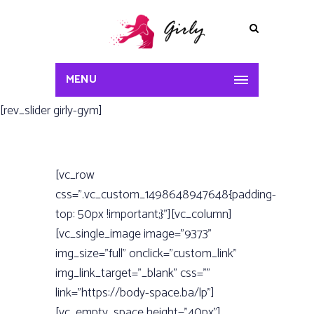
MENU
[rev_slider girly-gym]
[vc_row
css=”.vc_custom_1498648947648{padding-
top: 50px !important;}”][vc_column]
[vc_single_image image=”9373”
img_size=”full” onclick=”custom_link”
img_link_target=”_blank” css=””
link=”https://body-space.ba/lp”]
[vc_empty_space height=”40px”]