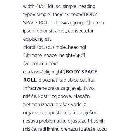
width=”1/2”][dt_sc_simple_heading
type=”simple” tag=”h3” text=”BODY
SPACE ROLL” class=”alignright”]Lorem
ipsum dolor sit amet, consectetur
adipiscing elit.
Morbi[/dt_sc_simple_heading]
[ultimate_spacer height=”40”]
[vc_column_text
el_class=”alignright”]
BODY SPACE
ROLL
je poznat kao ubica celulita.
Infracrvene zrake zagrijavaju tkivo,
mišiće, kosti i zglobove. Masažni
tretman izbacuje višak vode iz
organizma, opušta mišiće, uspješno
rješava problematiku dijastaze trbušnih
mišića, radi limfnu drenažu i zateže kožu.