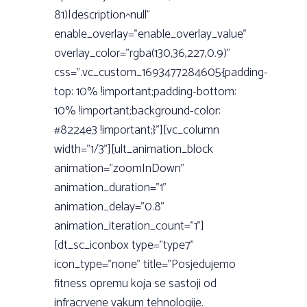
81)|description^null”
enable_overlay=”enable_overlay_value”
overlay_color=”rgba(130,36,227,0.9)”
css=”.vc_custom_1693477284605{padding-
top: 10% !important;padding-bottom:
10% !important;background-color:
#8224e3 !important;}”][vc_column
width=”1/3”][ult_animation_block
animation=”zoomInDown”
animation_duration=”1”
animation_delay=”0.8”
animation_iteration_count=”1”]
[dt_sc_iconbox type=”type7”
icon_type=”none” title=”Posjedujemo
fitness opremu koja se sastoji od
infracrvene vakum tehnologije.