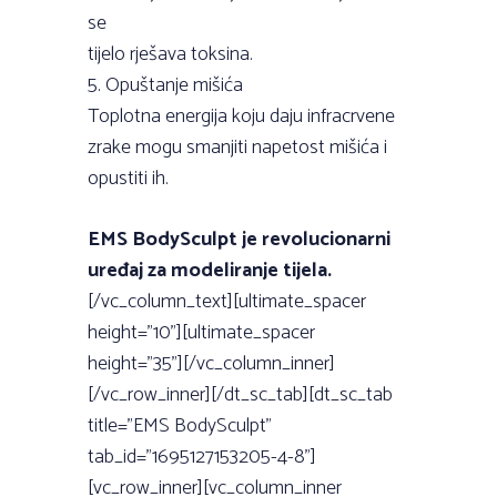
se
tijelo rješava toksina.
5. Opuštanje mišića
Toplotna energija koju daju infracrvene
zrake mogu smanjiti napetost mišića i
opustiti ih.
EMS BodySculpt je revolucionarni
uređaj za modeliranje tijela.
[/vc_column_text][ultimate_spacer
height=”10”][ultimate_spacer
height=”35”][/vc_column_inner]
[/vc_row_inner][/dt_sc_tab][dt_sc_tab
title=”EMS BodySculpt”
tab_id=”1695127153205-4-8”]
[vc_row_inner][vc_column_inner