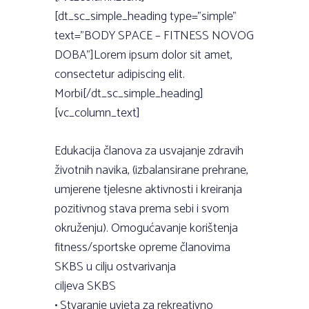
[dt_sc_simple_heading type=”simple”
text=”BODY SPACE – FITNESS NOVOG
DOBA”]Lorem ipsum dolor sit amet,
consectetur adipiscing elit.
Morbi[/dt_sc_simple_heading]
[vc_column_text]
Edukacija članova za usvajanje zdravih
životnih navika, (izbalansirane prehrane,
umjerene tjelesne aktivnosti i kreiranja
pozitivnog stava prema sebi i svom
okruženju). Omogućavanje korištenja
fitness/sportske opreme članovima
SKBS u cilju ostvarivanja
ciljeva SKBS
• Stvaranje uvjeta za rekreativno