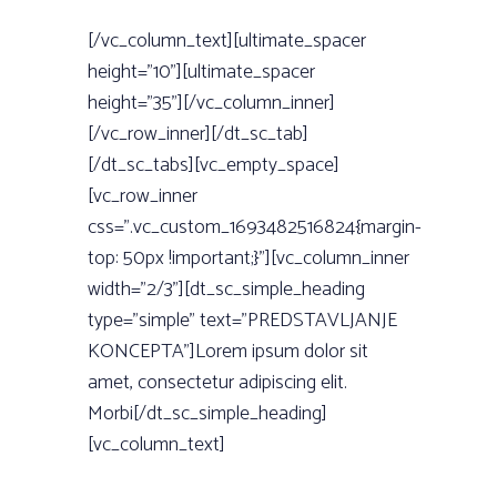
[/vc_column_text][ultimate_spacer
height=”10”][ultimate_spacer
height=”35”][/vc_column_inner]
[/vc_row_inner][/dt_sc_tab]
[/dt_sc_tabs][vc_empty_space]
[vc_row_inner
css=”.vc_custom_1693482516824{margin-
top: 50px !important;}”][vc_column_inner
width=”2/3”][dt_sc_simple_heading
type=”simple” text=”PREDSTAVLJANJE
KONCEPTA”]Lorem ipsum dolor sit
amet, consectetur adipiscing elit.
Morbi[/dt_sc_simple_heading]
[vc_column_text]