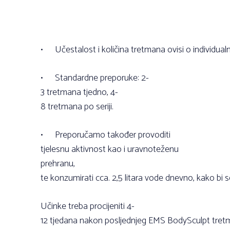
•
Učestalost i količina tretmana ovisi o individual
•
Standardne preporuke: 2-
3 tretmana tjedno, 4-
8 tretmana po seriji.
•
Preporučamo također provoditi
tjelesnu aktivnost kao i uravnoteženu
prehranu,
te konzumirati cca. 2,5 litara vode dnevno, kako bi se
Učinke treba procijeniti 4-
12 tjedana nakon posljednjeg EMS BodySculpt tre