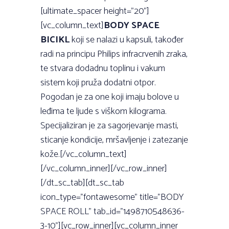
[ultimate_spacer height=”20”]
[vc_column_text]
BODY SPACE
BICIKL
koji se nalazi u kapsuli, također
radi na principu Philips infracrvenih zraka,
te stvara dodadnu toplinu i vakum
sistem koji pruža dodatni otpor.
Pogodan je za one koji imaju bolove u
leđima te ljude s viškom kilograma.
Specijaliziran je za sagorjevanje masti,
sticanje kondicije, mršavljenje i zatezanje
kože.[/vc_column_text]
[/vc_column_inner][/vc_row_inner]
[/dt_sc_tab][dt_sc_tab
icon_type=”fontawesome” title=”BODY
SPACE ROLL” tab_id=”1498710548636-
3-10”][vc_row_inner][vc_column_inner