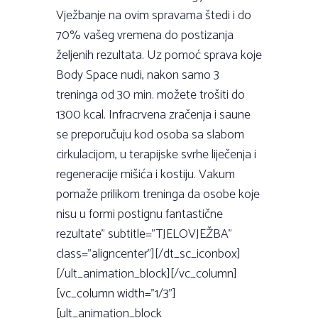
Vježbanje na ovim spravama štedi i do
70% vašeg vremena do postizanja
željenih rezultata. Uz pomoć sprava koje
Body Space nudi, nakon samo 3
treninga od 30 min. možete trošiti do
1300 kcal. Infracrvena zračenja i saune
se preporučuju kod osoba sa slabom
cirkulacijom, u terapijske svrhe liječenja i
regeneracije mišića i kostiju. Vakum
pomaže prilikom treninga da osobe koje
nisu u formi postignu fantastične
rezultate” subtitle=”TJELOVJEŽBA”
class=”aligncenter”][/dt_sc_iconbox]
[/ult_animation_block][/vc_column]
[vc_column width=”1/3”]
[ult_animation_block