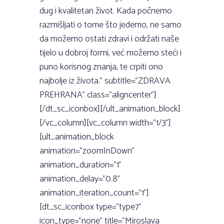
dug i kvalitetan život. Kada počnemo
razmišljati o tome što jedemo, ne samo
da možemo ostati zdravi i održati naše
tijelo u dobroj formi, već možemo steći i
puno korisnog znanja, te crpiti ono
najbolje iz života.” subtitle=”ZDRAVA
PREHRANA” class=”aligncenter”]
[/dt_sc_iconbox][/ult_animation_block]
[/vc_column][vc_column width=”1/3”]
[ult_animation_block
animation=”zoomInDown”
animation_duration=”1”
animation_delay=”0.8”
animation_iteration_count=”1”]
[dt_sc_iconbox type=”type7”
icon_type=”none” title=”Miroslava