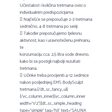
Učestalost i količina tretmana ovisi o
individualnim predispozicijama.
 Najčešće se preporučuje 2-3 tretmana
sedmično, 4-8 tretmana po seriji.
 Također preporučujemo tjelesnu
aktivnost, kao i uravnoteženu prehranu,
te
konzumaciju cca. 2,5 litra vode dnevno,
kako bi se postigli najbolji rezultati
tretmana.
 Učinke treba procijeniti 4-12 sedmice
nakon posljednjeg EMS BodySculpt
tretmana.[/dt_sc_fancy_ul]
[/vc_column_inner][vc_column_inner
width=”1/2”][dt_sc_simple_heading
type=”simple” tag=”h3” text=”SAUNA