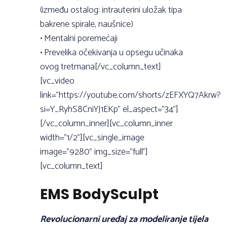
(između ostalog: intrauterini uložak tipa
bakrene spirale, naušnice)
• Mentalni poremećaji
• Prevelika očekivanja u opsegu učinaka
ovog tretmana[/vc_column_text]
[vc_video
link=”https://youtube.com/shorts/zEFXYQ7Akrw?
si=Y_RyhS8CniYJ1EKp” el_aspect=”34”]
[/vc_column_inner][vc_column_inner
width=”1/2”][vc_single_image
image=”9280” img_size=”full”]
[vc_column_text]
EMS BodySculpt
Revolucionarni uređaj za modeliranje tijela