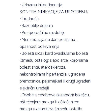
• Urinarna inkontinencija
KONTRAINDIKACIJE ZA UPOTREBU:
• Trudnoća
• Razdoblje dojenja
• Postporođajno razdoblje
• Menstruacija na dan tretmana –
opasnost od krvarenja
• Bolesti srca i kardiovaskularne bolesti
(između ostalog: slabo srce, koronarna
bolest srca, ateroskleroza,
nekontrolirana hipertenzija, ugrađena
premosnica, pejsmejkeri ili drugi ugrađeni
električni uređaji)
• Osobe s cerebrovaskularnom bolešću,
oštećenjem mozga ili oštećenjem
mozga u anamnezi (između ostalih: