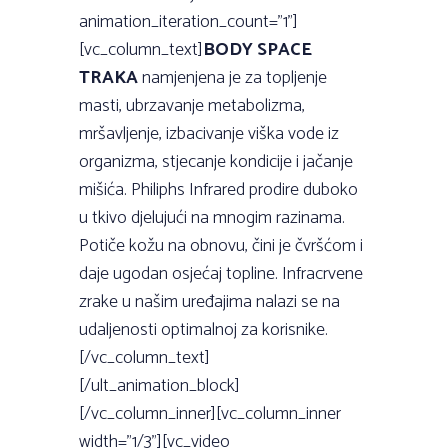
animation_iteration_count=”1”]
[vc_column_text]
BODY SPACE
TRAKA
namjenjena je za topljenje
masti, ubrzavanje metabolizma,
mršavljenje, izbacivanje viška vode iz
organizma, stjecanje kondicije i jačanje
mišića. Philiphs Infrared prodire duboko
u tkivo djelujući na mnogim razinama.
Potiče kožu na obnovu, čini je čvršćom i
daje ugodan osjećaj topline. Infracrvene
zrake u našim uređajima nalazi se na
udaljenosti optimalnoj za korisnike.
[/vc_column_text]
[/ult_animation_block]
[/vc_column_inner][vc_column_inner
width=”1/3”][vc_video