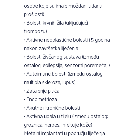
osobe koje su imale moždani udar u
prošlosti)
• Bolesti krvnih žila (uključujući
trombozu)
• Aktivne neoplastične bolesti i 5 godina
nakon završetka liječenja
• Bolesti živčanog sustava (između
ostalog: epilepsija, senzorni poremećaji)
• Autoimune bolesti (između ostalog:
multipla skleroza, lupus)
• Zatajenje pluća
• Endometrioza
• Akutne i kronične bolesti
• Aktivna upala u tijelu (između ostalog:
groznica, herpes, infekcije kože)
Metalni implantati u području liječenja