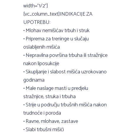
width=”1/2”]
[vc_column_text]INDIKACIJE ZA
UPOTREBU:
• Mlohav nemišićav trbuh i struk
• Priprema za treninge u slučaju
oslabljenih mišića
• Nepravilna površina trbuha ili stražnjice
nakon liposukcije
• Skupljanje i slabost mišića uzrokovano
godinama
• Male naslage masti u predjelu
stražnjice, struka i trbuha
• Strije u području trbušnih mišića nakon
trudnoće i poroda
• Ravne, mlohave, zastave
• Slabi trbušni mišići