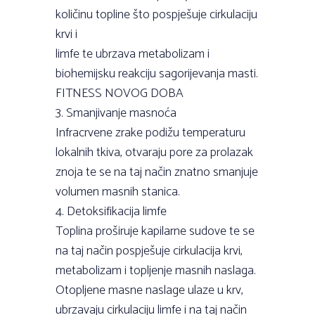
količinu topline što pospješuje cirkulaciju
krvi i
limfe te ubrzava metabolizam i
biohemijsku reakciju sagorijevanja masti.
FITNESS NOVOG DOBA
3. Smanjivanje masnoća
Infracrvene zrake podižu temperaturu
lokalnih tkiva, otvaraju pore za prolazak
znoja te se na taj način znatno smanjuje
volumen masnih stanica.
4. Detoksifikacija limfe
Toplina proširuje kapilarne sudove te se
na taj način pospješuje cirkulacija krvi,
metabolizam i topljenje masnih naslaga.
Otopljene masne naslage ulaze u krv,
ubrzavaju cirkulaciju limfe i na taj način