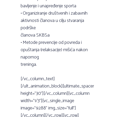
bavljenje i unapređenje sporta
• Organiziranje društvenih i zabavnih
aktivnosti članova u cilju stvaranja
podrške
članova SKBSa
• Metode prevencije od povreda i
opuštanja (relaksacije) mišića nakon
napornog
treninga.
[/vc_column_text]
[/ult_animation_block][ultimate_spacer
height=”30”][/vc_column][vc_column
width=”1/3”][vc_single_image
image=”9288” img_size=”full”]
[/vc_column][/vc_row][vc_row]