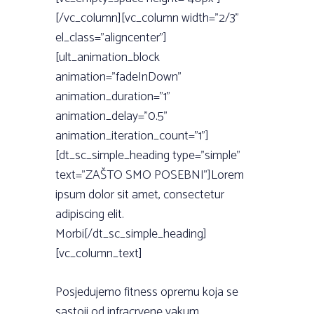
[/vc_column][vc_column width=”2/3”
el_class=”aligncenter”]
[ult_animation_block
animation=”fadeInDown”
animation_duration=”1”
animation_delay=”0.5”
animation_iteration_count=”1”]
[dt_sc_simple_heading type=”simple”
text=”ZAŠTO SMO POSEBNI”]Lorem
ipsum dolor sit amet, consectetur
adipiscing elit.
Morbi[/dt_sc_simple_heading]
[vc_column_text]
Posjedujemo fitness opremu koja se
sastoji od infracrvene vakum