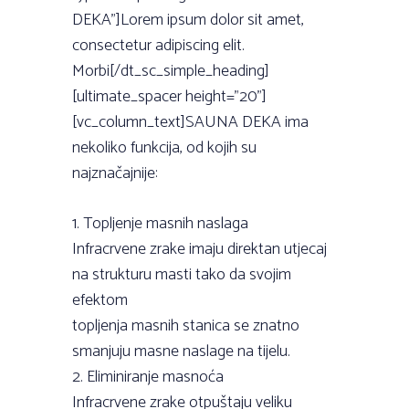
DEKA”]Lorem ipsum dolor sit amet,
consectetur adipiscing elit.
Morbi[/dt_sc_simple_heading]
[ultimate_spacer height=”20”]
[vc_column_text]SAUNA DEKA ima
nekoliko funkcija, od kojih su
najznačajnije:
1. Topljenje masnih naslaga
Infracrvene zrake imaju direktan utjecaj
na strukturu masti tako da svojim
efektom
topljenja masnih stanica se znatno
smanjuju masne naslage na tijelu.
2. Eliminiranje masnoća
Infracrvene zrake otpuštaju veliku