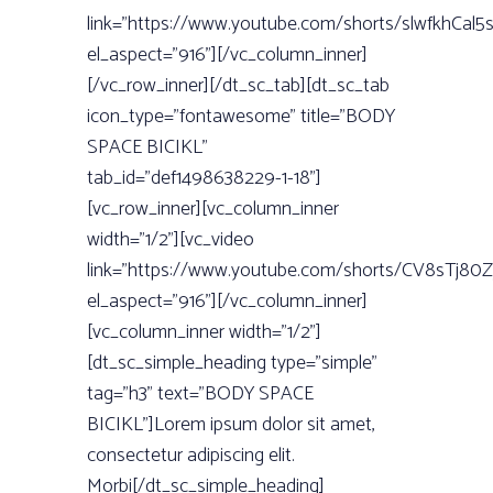
link=”https://www.youtube.com/shorts/slwfkhCal5s
el_aspect=”916”][/vc_column_inner]
[/vc_row_inner][/dt_sc_tab][dt_sc_tab
icon_type=”fontawesome” title=”BODY
SPACE BICIKL”
tab_id=”def1498638229-1-18”]
[vc_row_inner][vc_column_inner
width=”1/2”][vc_video
link=”https://www.youtube.com/shorts/CV8sTj80Z
el_aspect=”916”][/vc_column_inner]
[vc_column_inner width=”1/2”]
[dt_sc_simple_heading type=”simple”
tag=”h3” text=”BODY SPACE
BICIKL”]Lorem ipsum dolor sit amet,
consectetur adipiscing elit.
Morbi[/dt_sc_simple_heading]