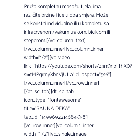
Pruža kompletnu masažu tijela, ima
različite brzine i ide u oba smjera. Može
se koristiti individualno ili u kompletu sa
infracrvenom/vakum trakom, biciklom ili
steperom.[/vc_column_text]
[/vc_column_inner][vc_column_inner
width=”1/2”][vc_video
link=”https://youtube.com/shorts/z4m3npJThX0?
si=tMPqrmyXbnVjUI-a” el_aspect=”916”]
[/vc_column_inner][/vc_row_inner]
[/dt_sc_tab][dt_sc_tab
icon_type=”fontawesome”
title=”SAUNA DEKA”
tab_id=”1499692214684-3-8”]
[vc_row_inner][vc_column_inner
width=”1/2”][vc_single_image