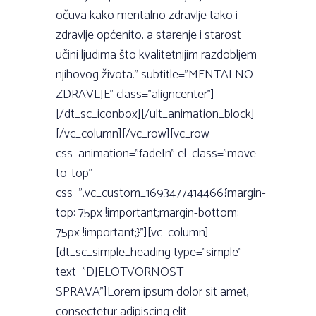
očuva kako mentalno zdravlje tako i
zdravlje općenito, a starenje i starost
učini ljudima što kvalitetnijim razdobljem
njihovog života.” subtitle=”MENTALNO
ZDRAVLJE” class=”aligncenter”]
[/dt_sc_iconbox][/ult_animation_block]
[/vc_column][/vc_row][vc_row
css_animation=”fadeIn” el_class=”move-
to-top”
css=”.vc_custom_1693477414466{margin-
top: 75px !important;margin-bottom:
75px !important;}”][vc_column]
[dt_sc_simple_heading type=”simple”
text=”DJELOTVORNOST
SPRAVA”]Lorem ipsum dolor sit amet,
consectetur adipiscing elit.