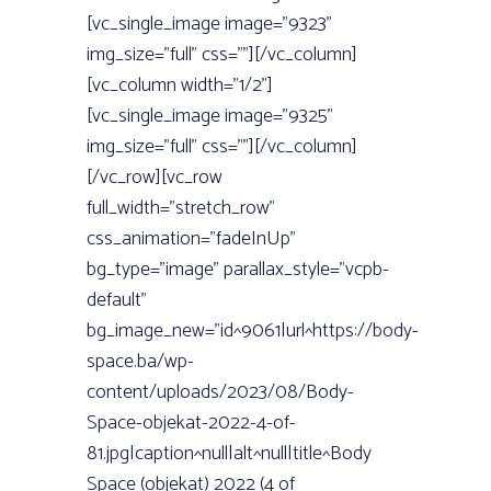
[vc_single_image image=”9323”
img_size=”full” css=””][/vc_column]
[vc_column width=”1/2”]
[vc_single_image image=”9325”
img_size=”full” css=””][/vc_column]
[/vc_row][vc_row
full_width=”stretch_row”
css_animation=”fadeInUp”
bg_type=”image” parallax_style=”vcpb-
default”
bg_image_new=”id^9061|url^https://body-
space.ba/wp-
content/uploads/2023/08/Body-
Space-objekat-2022-4-of-
81.jpg|caption^null|alt^null|title^Body
Space (objekat) 2022 (4 of