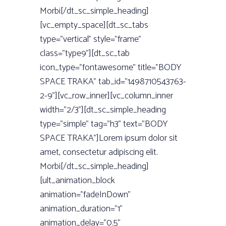
Morbi[/dt_sc_simple_heading]
[vc_empty_space][dt_sc_tabs
type=”vertical” style=”frame”
class=”type9”][dt_sc_tab
icon_type=”fontawesome” title=”BODY
SPACE TRAKA” tab_id=”1498710543763-
2-9”][vc_row_inner][vc_column_inner
width=”2/3”][dt_sc_simple_heading
type=”simple” tag=”h3” text=”BODY
SPACE TRAKA”]Lorem ipsum dolor sit
amet, consectetur adipiscing elit.
Morbi[/dt_sc_simple_heading]
[ult_animation_block
animation=”fadeInDown”
animation_duration=”1”
animation_delay=”0.5”