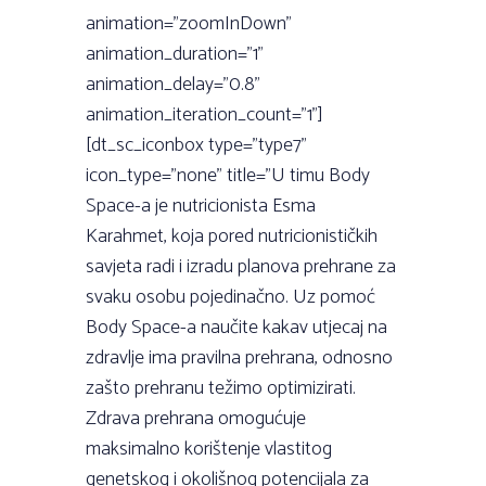
animation=”zoomInDown”
animation_duration=”1”
animation_delay=”0.8”
animation_iteration_count=”1”]
[dt_sc_iconbox type=”type7”
icon_type=”none” title=”U timu Body
Space-a je nutricionista Esma
Karahmet, koja pored nutricionističkih
savjeta radi i izradu planova prehrane za
svaku osobu pojedinačno. Uz pomoć
Body Space-a naučite kakav utjecaj na
zdravlje ima pravilna prehrana, odnosno
zašto prehranu težimo optimizirati.
Zdrava prehrana omogućuje
maksimalno korištenje vlastitog
genetskog i okolišnog potencijala za