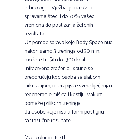
tehnologije. Vježbanje na ovim
spravama štedi i do 70% vašeg
vremena do postizanja željenih
rezultata.
Uz pomoć sprava koje Body Space nudi,
nakon samo 3 treninga od 30 min.
možete trošiti do 1300 kcal.
Infracrvena zračenja i saune se
preporučuju kod osoba sa slabom
cirkulacijom, u terapijske svrhe liječenja i
regeneracije mišića i kostiju. Vakum
pomaže prilikom treninga
da osobe koje nisu u formi postignu
fantastične rezultate.
[/vc_column_text]