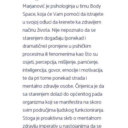
Marjanović je psihologinja u timu Body
Space, koja će Vam pomoći da istrajete
u svojoj odluci da krenete ka zdravijem
načinu života. Nije nepoznato da se
starenjem događaju (ponekad i
dramatične) promjene u psihičkim
procesima ili fenomenima kao što su
osjeti, percepcija, mišljenje, pamćenje,
inteligencija, govor, emocije i motivacija,
te da pri tome ponekad strada i
mentalno zdravlje osobe. Činjenica je da
sa starenjem dolazi do općenitog pada
organizma koji se manifestira na skoro
svim područjima ljudskog funkcioniranja.
Stoga je proaktivna skrb o mentalnom
zdravlju imperativ u nastojanjima da se