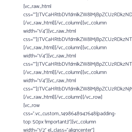
[vc_raw_html
css=””]JTVCaHRtbDVfdmlkZW8lMjBpZCUzRDkzN
[/vc_raw_html][/vc_column][vc_column
width=”1/4”][vc_raw_html
css=””]JTVCaHRtbDVfdmlkZW8lMjBpZCUzRDkzN
[/vc_raw_html][/vc_column][vc_column
width=”1/4”][vc_raw_html
css=””]JTVCaHRtbDVfdmlkZW8lMjBpZCUzRDkzN
[/vc_raw_html][/vc_column][vc_column
width=”1/4”][vc_raw_html
css=””]JTVCaHRtbDVfdmlkZW8lMjBpZCUzRDkzN
[/vc_raw_html][/vc_column][/vc_row]
[vc_row
css=”.vc_custom_1498648947648{padding-
top: 50px !important;}”][vc_column
width=”1/2” el_class=”aligncenter”]