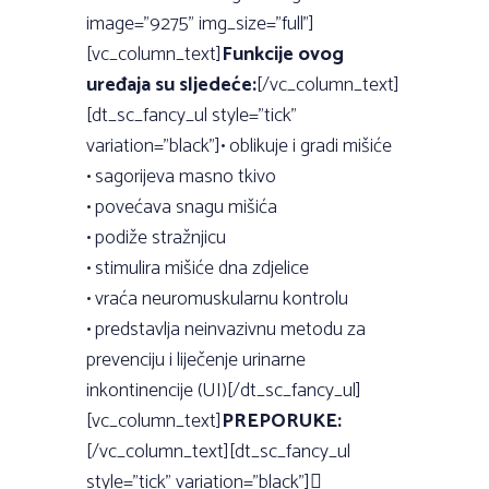
image=”9275” img_size=”full”]
[vc_column_text]
Funkcije ovog
uređaja su sljedeće:
[/vc_column_text]
[dt_sc_fancy_ul style=”tick”
variation=”black”]• oblikuje i gradi mišiće
• sagorijeva masno tkivo
• povećava snagu mišića
• podiže stražnjicu
• stimulira mišiće dna zdjelice
• vraća neuromuskularnu kontrolu
• predstavlja neinvazivnu metodu za
prevenciju i liječenje urinarne
inkontinencije (UI)[/dt_sc_fancy_ul]
[vc_column_text]
PREPORUKE:
[/vc_column_text][dt_sc_fancy_ul
style=”tick” variation=”black”]