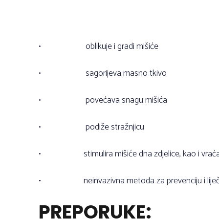
•
oblikuje i gradi mišiće
•
sagorijeva masno tkivo
•
povećava snagu mišića
•
podiže stražnjicu
•
stimulira mišiće dna zdjelice, kao i vr
•
neinvazivna metoda za prevenciju i liječ
PREPORUKE: