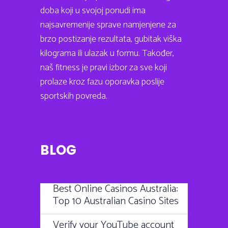
doba koji u svojoj ponudi ima
najsavremenije sprave namjenjene za
brzo postizanje rezultata, gubitak viška
kilograma ili ulazak u formu. Također,
naš fitness je pravi izbor za sve koji
prolaze kroz fazu oporavka poslije
sportskih povreda.
BLOG
Best Online Casinos Australia:
Top 10 Australian Casino Sites
Verify your YouTube account