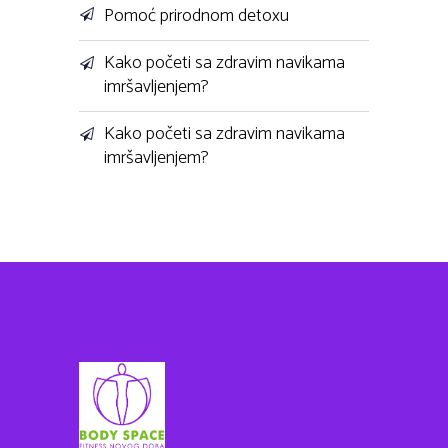
Pomoć prirodnom detoxu
Kako početi sa zdravim navikama
imršavljenjem?
Kako početi sa zdravim navikama
imršavljenjem?