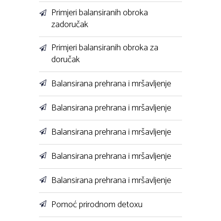
Primjeri balansiranih obroka
zadoručak
Primjeri balansiranih obroka za
doručak
Balansirana prehrana i mršavljenje
Balansirana prehrana i mršavljenje
Balansirana prehrana i mršavljenje
Balansirana prehrana i mršavljenje
Balansirana prehrana i mršavljenje
Pomoć prirodnom detoxu