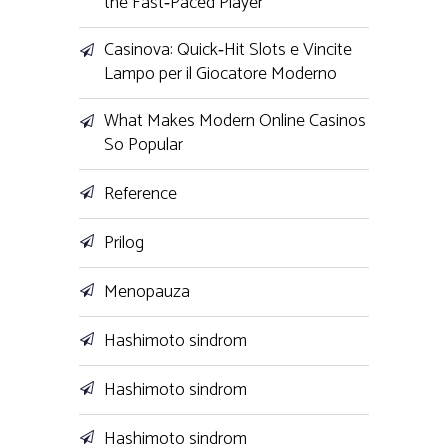
the Fast‑Paced Player
Casinova: Quick‑Hit Slots e Vincite
Lampo per il Giocatore Moderno
What Makes Modern Online Casinos
So Popular
Reference
Prilog
Menopauza
Hashimoto sindrom
Hashimoto sindrom
Hashimoto sindrom