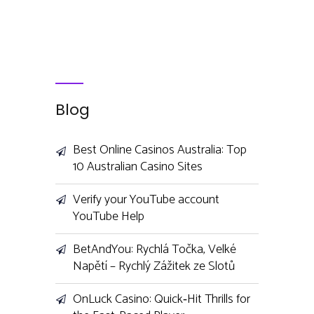
Blog
Best Online Casinos Australia: Top
10 Australian Casino Sites
Verify your YouTube account
YouTube Help
BetAndYou: Rychlá Točka, Velké
Napětí – Rychlý Zážitek ze Slotů
OnLuck Casino: Quick‑Hit Thrills for